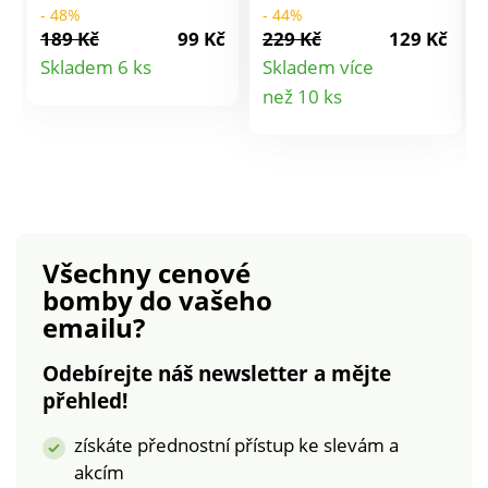
hřejivého materiálu.
hřejivého materiálu.
- 48%
- 44%
Ideální pro domácí
Ideální pro domácí
189 Kč
99 Kč
229 Kč
129 Kč
pohodu.
pohodu.
Detail
Skladem 6 ks
Skladem více
Detail
než 10 ks
produktu
produktu
Všechny cenové
bomby
do vašeho
emailu?
Odebírejte náš newsletter a mějte
přehled!
získáte přednostní přístup ke slevám a
akcím