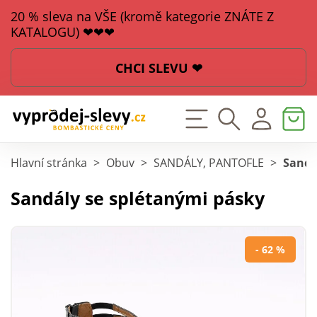
20 % sleva na VŠE (kromě kategorie ZNÁTE Z
KATALOGU) ❤❤❤
CHCI SLEVU ❤
Hlavní stránka
>
Obuv
>
SANDÁLY, PANTOFLE
>
Sandá
Sandály se splétanými pásky
- 62 %