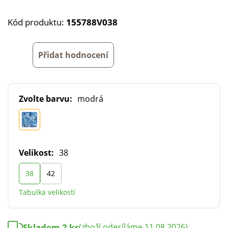
Kód produktu:
155788V038
Přidat hodnocení
Zvolte barvu:
modrá
Velikost:
38
38
42
Tabulka velikostí
Skladem 2 ks
(zboží odesíláme 11.08.2026)