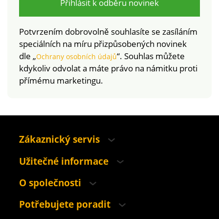
Přihlásit k odběru novinek
Potvrzením dobrovolně souhlasíte se zasíláním
speciálních na míru přizpůsobených novinek
dle „
“. Souhlas můžete
Ochrany osobních údajů
kdykoliv odvolat a máte právo na námitku proti
přímému marketingu.
Zákaznický servis
Užitečné informace
O společnosti
Potřebujete poradit