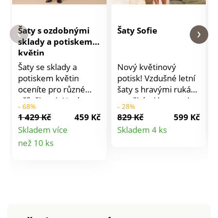
Šaty s ozdobnými
Šaty Sofie
sklady a potiskem
květin
Šaty se sklady a
Nový květinový
potiskem květin
potisk! Vzdušné letní
oceníte pro různé
šaty s hravými rukávy
příležitosti. Navíc v
a našitými kapsami -
- 68%
- 28%
lichotivém střihu a s
lehké, ležérní a velmi
1 429 Kč
459 Kč
829 Kč
599 Kč
volánovými detaily,
lichotivé.
Detail
Skladem více
Skladem 4 ks
zdůrazní Vaši
Detail
než 10 ks
produktu
ženskost. Vpředu
výstřih do "V" se
produktu
sklady pod
výstřihem. Vpředu
pod rameny volánky.
Dlouhé rukávy se
žabičkovanými