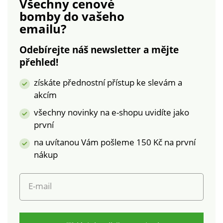
Všechny cenové
manžetami, které
bomby
do vašeho
tvoří volán. Rozšířený
emailu?
střih. Vzdušný
vyšívaný voál. Lze
Odebírejte náš newsletter a mějte
prát v pračce.
přehled!
získáte přednostní přístup ke slevám a
akcím
všechny novinky na e-shopu uvidíte jako
první
na uvítanou Vám pošleme 150 Kč na první
nákup
E-mail