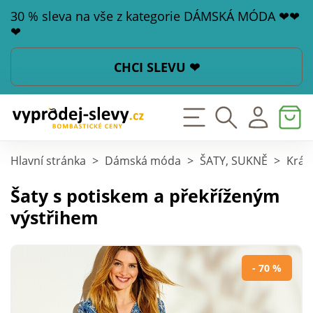
30 % sleva na vše z kategorie DÁMSKÁ MÓDA ❤❤
❤
CHCI SLEVU ❤
Hlavní stránka
>
Dámská móda
>
ŠATY, SUKNĚ
>
Krát
Šaty s potiskem a překříženým
výstřihem
- 70 %