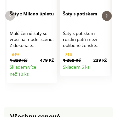
Šaty z Milano úpletu
Šaty s potiskem
Malé černé šaty se
Šaty s potiskem
vrací na módní scénu!
rostlin patří mezi
Z dokonale
oblíbené ženské
padnoucího úpletu
kousky. V mírně
- 64%
- 81%
Milano. Lehce
rozšířeném střihu,
1 329 Kč
479 Kč
1 269 Kč
239 Kč
vypasované. Kulatý
který lichotí postavě.
Detail
Skladem více
Skladem 6 ks
výstřih a průramky s
Mírně uvolněný
Detail
než 10 ks
produktu
kontrastním prošitím.
výstřih do "V". Dlouhé
Vpředu asymetrický
rukávy mají
produktu
pruh s knoflíkovou
žabičkované manžety
patkou a kontrastním
pro halenkový look.
prošitím. Vzadu zip.
Ze vzdušného krepu.
Rovný spodní lem.
Lze prát v pračce.
Lze prát v pračce.
Všechny cenové