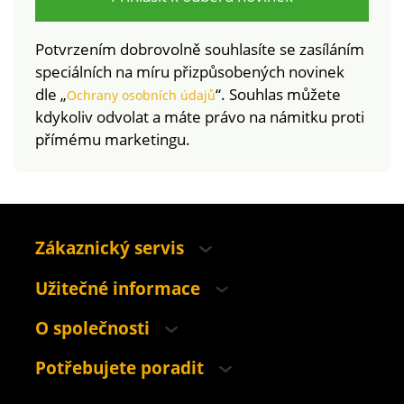
Potvrzením dobrovolně souhlasíte se zasíláním
speciálních na míru přizpůsobených novinek
dle „
“. Souhlas můžete
Ochrany osobních údajů
kdykoliv odvolat a máte právo na námitku proti
přímému marketingu.
Zákaznický servis
Užitečné informace
O společnosti
Potřebujete poradit