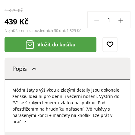
1 329 Kč
439 Kč
Nejnižší cena za posledních 30 dní:
1 329 Kč
Vložit do košíku
Popis
Módní šaty s výšivkou a zlatými detaily jsou dokonale
ženské. Ideální pro denní i večerní nošení. Výstřih do
"V" se širokým lemem + zlatou paspulkou. Pod
přestřižením na hrudníku nařasení. 7/8 rukávy s
nařasenými konci + manžety na knoflík. Lze prát v
pračce.