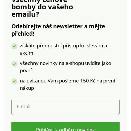
bomby
do vašeho
emailu?
Odebírejte náš newsletter a mějte
přehled!
získáte přednostní přístup ke slevám a
akcím
všechny novinky na e-shopu uvidíte jako
první
na uvítanou Vám pošleme 150 Kč na první
nákup
E-mail
Přihlásit k odběru novinek