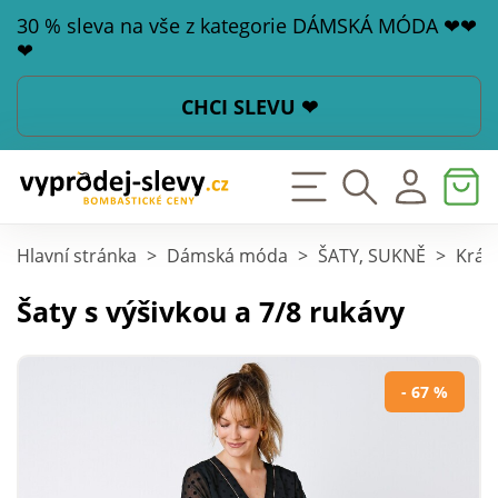
30 % sleva na vše z kategorie DÁMSKÁ MÓDA ❤❤
❤
CHCI SLEVU ❤
Hlavní stránka
>
Dámská móda
>
ŠATY, SUKNĚ
>
Krát
Šaty s výšivkou a 7/8 rukávy
- 67 %