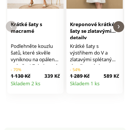
Krátké šaty s
Kreponové krátké
macramé
šaty se zlatavými
detaily
Podlehněte kouzlu
Krátké šaty s
šatů, které skvěle
výstřihem do V a
vyniknou na opálené
zlatavými splétanými
pokožce! Zakulacený
detaily podtrhnou
- 70%
- 54%
výstřih s macramé.
Vaši ženskost. V délce
1 130 Kč
339 Kč
1 289 Kč
589 Kč
Přestřižení vpředu a
nad kolena. Výstřih
Detail
Detail
Skladem 2 ks
Skladem 1 ks
vzadu s nařasením.
do V. Vpředu zdobení
produktu
produktu
Ideální délka dá
zlatavým splétáním.
zapomenout
Pod prsy přestřižení a
komplexům.
nařasení. Rovný dolní
Rozšířený střih, rovný
lem. Tento produkt
dolní lem. Lze prát v
byl vyroben z viskózy
pračce.
Lenzing EcoVero.