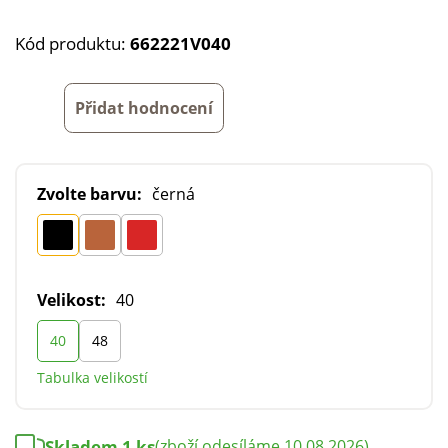
Kód produktu:
662221V040
Přidat hodnocení
Zvolte barvu:
černá
Velikost:
40
40
48
Tabulka velikostí
Skladem 1 ks
(zboží odesíláme 10.08.2026)