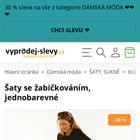
30 % sleva na vše z kategorie DÁMSKÁ MÓDA ❤❤
❤
CHCI SLEVU ❤
Hlavní stránka
>
Dámská móda
>
ŠATY, SUKNĚ
>
Krát
Šaty se žabičkováním,
jednobarevné
- 58 %