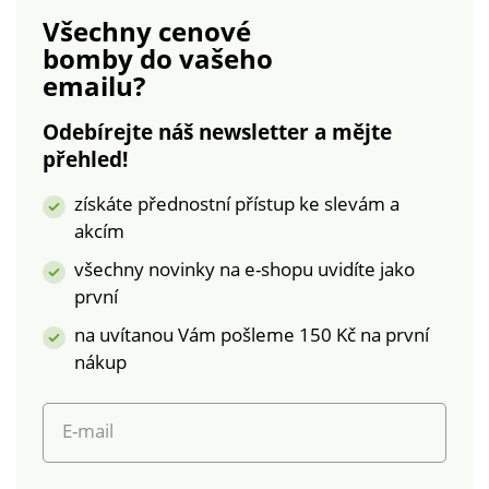
Ekologická viskóza je
Všechny cenové
materiál vyrobený z
bomby
do vašeho
buničiny z udržitelně
emailu?
obhospodařovaných
lesů. Výrobní proces
Odebírejte náš newsletter a mějte
vyžaduje méně vody
přehled!
a energie. Lze prát v
pračce.
získáte přednostní přístup ke slevám a
akcím
všechny novinky na e-shopu uvidíte jako
první
na uvítanou Vám pošleme 150 Kč na první
nákup
E-mail