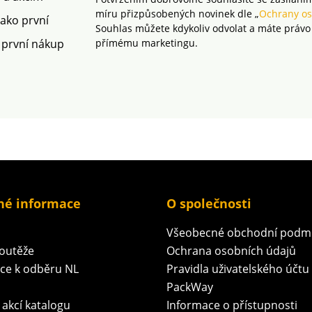
míru přizpůsobených novinek dle „
Ochrany os
jako první
Souhlas můžete kdykoliv odvolat a máte právo
 první nákup
přímému marketingu.
né informace
O společnosti
Všeobecné obchodní podm
soutěže
Ochrana osobních údajů
ace k odběru NL
Pravidla uživatelského účtu
PackWay
 akcí katalogu
Informace o přístupnosti