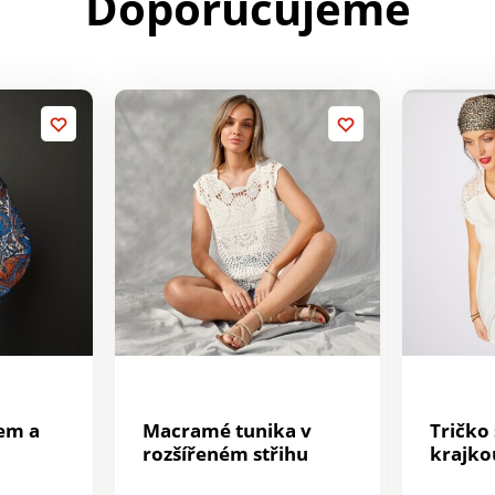
Doporučujeme
kem a
Macramé tunika v
Tričko
rozšířeném střihu
krajko