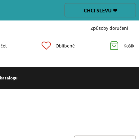
CHCI SLEVU ❤
Způsoby doručení
čet
Oblíbené
Košík
 katalogu