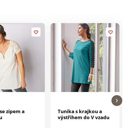
 se zipem a
Tunika s krajkou a
u
výstřihem do V vzadu