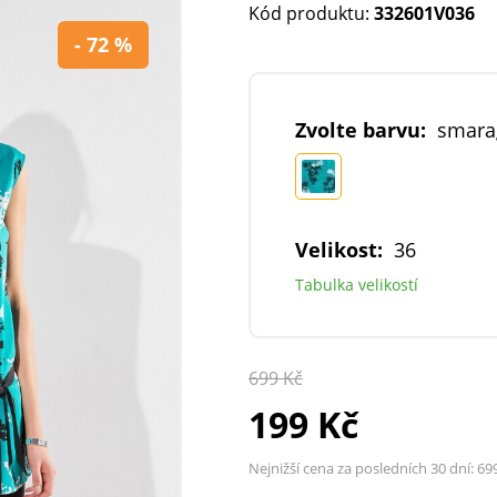
Kód produktu:
332601V036
- 72 %
Zvolte barvu:
smara
Velikost:
36
Tabulka velikostí
699 Kč
199 Kč
Nejnižší cena za posledních 30 dní:
69