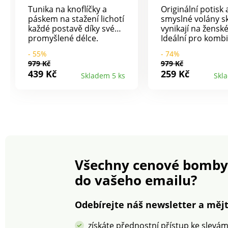
Tunika na knoflíčky a
Originální potisk 
páskem na stažení lichotí
smyslné volány s
každé postavě díky své
vynikají na ženské
promyšlené délce.
Ideální pro komb
Příjemná tuniková délka.
džínami i legínami
- 55%
- 74%
Košilový límeček. Vpředu
bude skvělá. Krá
979 Kč
979 Kč
knoflíková léga. Vzadu v
potisk. Kulatý vo
439 Kč
259 Kč
Skladem 5 ks
Skl
pase pružné přestřižení.
výstřih s průstři
Pásek zdůrazněný
Vpředu a vzadu ve
lemovkou se zrnitým
přestřižení se 3 v
vzorem a dvojitou
Nařasené přestři
kovovou sponou. Dlouhé
pod náprsenkou 
rukávy s knoflíkovou
a vzadu. Dlouhé r
patkou pro ohrnutí na
rozparkem a knofl
3/4 délku. Manžety na
Rovný volánový s
knoflík. Rovný dolní lem.
lem. Lze prát v pr
Všechny cenové bomby
Lze prát v pračce.
do vašeho emailu?
Odebírejte náš newsletter a mějt
získáte přednostní přístup ke slevá