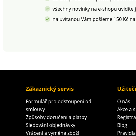
všechny novinky na e-shopu uvidíte 
na uvítanou Vám pošleme 150 Kč na
Zákaznický servis
Užiteč
Formulář pro odstoupení od
O nás
smlouvy
Akce a 
Způsoby doručení a platby
Registr
Sledování objednávky
Blog
Vrácení a výměna zboží
Pravidla