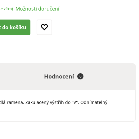
Možnosti doručení
-
e zítra)
t do košíku
Hodnocení
0
dlá ramena. Zakulacený výstřih do "V". Odnímatelný