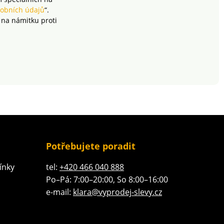
obních údajů
“.
 na námitku proti
Potřebujete poradit
ínky
tel:
+420 466 040 888
Po–Pá: 7:00–20:00, So 8:00–16:00
e-mail:
klara@vyprodej-slevy.cz