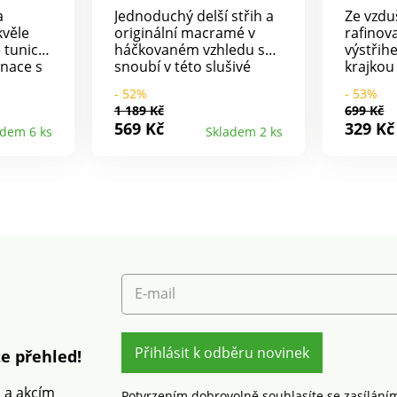
a
Jednoduchý delší střih a
Ze vzdu
kvěle
originální macramé v
rafino
 tunice.
háčkovaném vzhledu se
výstřih
inace s
snoubí v této slušivé
krajkou
, vždy
tunice. Z macramé s
tričko 
- 52%
- 53%
sný
motivem "rozet". K
chybu! 
1 189 Kč
699 Kč
lánový
nošení přes sladěný
výstřih 
569 Kč
329 Kč
adem 6 ks
Skladem 2 ks
hem.
spodní top. Kulatý
Vsadka 
rtikální
uvolněný výstřih.
krajkou
olány.
Vlnkované zakončení
ve výstř
žení
výstřihu, průramků a
rukávy,
vpředu
spodního lemu. Lze prát
Mírně z
ukávy s
v pračce.
lem. V l
íčky.
vzdušné
podní
bavlny,
ačce.
nošení. 
E-mail
Přihlásit k odběru novinek
e přehled!
m a akcím
Potvrzením dobrovolně souhlasíte se zasílání