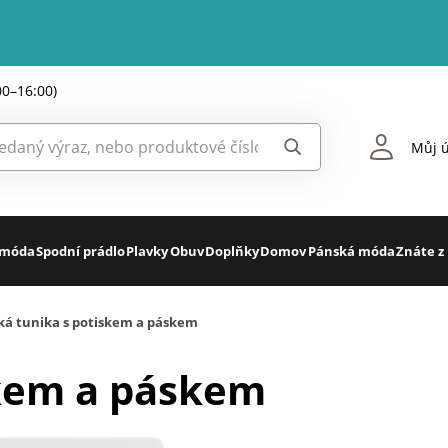
00–16:00)
Můj ú
 móda
Spodní prádlo
Plavky
Obuv
Doplňky
Domov
Pánská móda
Znáte z
ká tunika s potiskem a páskem
skem a páskem