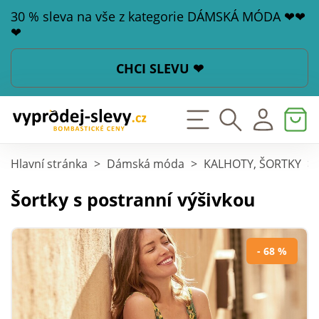
30 % sleva na vše z kategorie DÁMSKÁ MÓDA ❤❤
❤
CHCI SLEVU ❤
Hlavní stránka
>
Dámská móda
>
KALHOTY, ŠORTKY
>
Šortky s postranní výšivkou
- 68 %