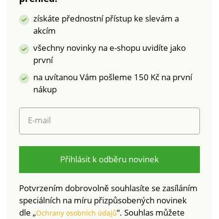
laboratorním testům
získáte přednostní přístup ke slevám a
na široké spektrum
akcím
škodlivých látek a
výrobek je bezpečný
všechny novinky na e-shopu uvidíte jako
nad rámec platných
první
norem. Perte na 30
na uvítanou Vám pošleme 150 Kč na první
°C.
nákup
E-mail
Přihlásit k odběru novinek
Potvrzením dobrovolně souhlasíte se zasíláním
speciálních na míru přizpůsobených novinek
dle „
“. Souhlas můžete
Ochrany osobních údajů