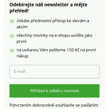
Odebírejte náš newsletter a mějte
byly podrobeny
přehled!
laboratorním testům
na široké spektrum
získáte přednostní přístup ke slevám a
škodlivých látek a
akcím
výrobek je bezpečný
nad rámec platných
všechny novinky na e-shopu uvidíte jako
norem. Lze prát v
první
pračce.
na uvítanou Vám pošleme 150 Kč na první
nákup
E-mail
Přihlásit k odběru novinek
Potvrzením dobrovolně souhlasíte se zasíláním