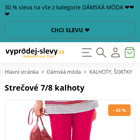
30 % sleva na vše z kategorie DÁMSKÁ MÓDA ❤❤
❤
CHCI SLEVU ❤
Hlavní stránka
>
Dámská móda
>
KALHOTY, ŠORTKY
>
Strečové 7/8 kalhoty
- 42 %