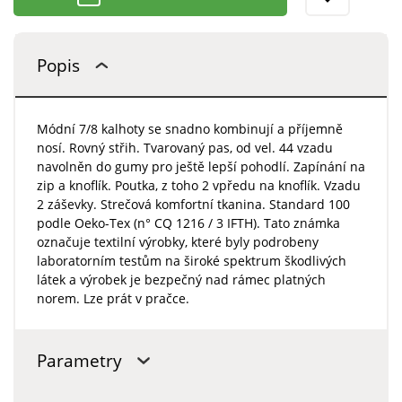
Popis
Módní 7/8 kalhoty se snadno kombinují a příjemně
nosí. Rovný střih. Tvarovaný pas, od vel. 44 vzadu
navolněn do gumy pro ještě lepší pohodlí. Zapínání na
zip a knoflík. Poutka, z toho 2 vpředu na knoflík. Vzadu
2 záševky. Strečová komfortní tkanina. Standard 100
podle Oeko-Tex (n° CQ 1216 / 3 IFTH). Tato známka
označuje textilní výrobky, které byly podrobeny
laboratorním testům na široké spektrum škodlivých
látek a výrobek je bezpečný nad rámec platných
norem. Lze prát v pračce.
Parametry