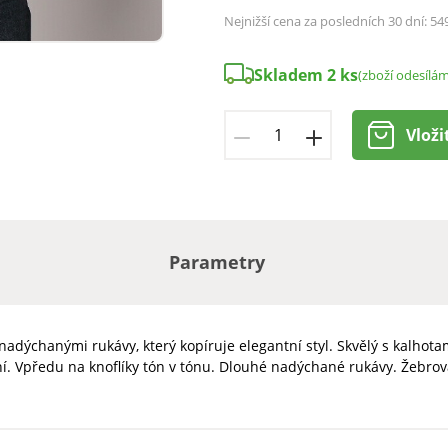
Nejnižší cena za posledních 30 dní:
54
Skladem 2 ks
(zboží odesílá
Vloži
Parametry
dýchanými rukávy, který kopíruje elegantní styl. Skvělý s kalhota
ní. Vpředu na knoflíky tón v tónu. Dlouhé nadýchané rukávy. Žebr