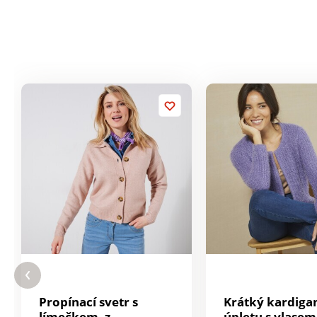
Propínací svetr s
Krátký kardigan
límečkem, z
úpletu s vlasem