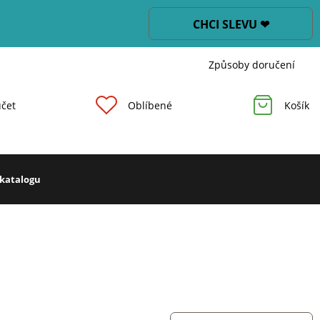
CHCI SLEVU ❤
Způsoby doručení
čet
Oblíbené
Košík
 katalogu