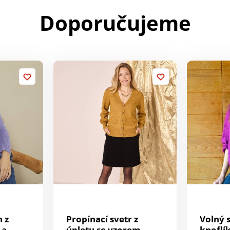
Doporučujeme
 z
Propínací svetr z
Volný 
 a
úpletu se vzorem
knoflí