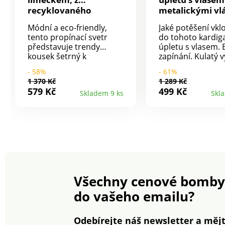
recyklovaného
metalickými vl
polyesteru
Módní a eco-friendly,
Jaké potěšení vk
tento propínací svetr
do tohoto kardig
představuje trendy
úpletu s vlasem. 
kousek šetrný k
zapínání. Kulatý v
životnímu prostředí.
Dlouhé rukávy. J
- 58%
- 61%
Jemný hřejivý úplet.
perlový úplet. Lze
1 370 Kč
1 289 Kč
Žebrovaný límeček.
pračce.
579 Kč
499 Kč
Skladem 9 ks
Skl
Dlouhé rukávy. Spadlá
ramena. Knoflíková léga.
Rovný dolní lem.
Společnost Blancheporte
zvolila recyklovaný
polyester, čímž přispívá k
boji proti plýtvání a
podporuje odpovědnější
spotřebu, která
Všechny cenové bomby
respektuje životní
prostředí. Lze prát v
do vašeho emailu?
pračce.
Odebírejte náš newsletter a mějt