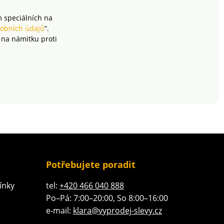
m speciálních na
obních údajů
“.
 na námitku proti
Potřebujete poradit
ínky
tel:
+420 466 040 888
Po–Pá: 7:00–20:00, So 8:00–16:00
e-mail:
klara@vyprodej-slevy.cz