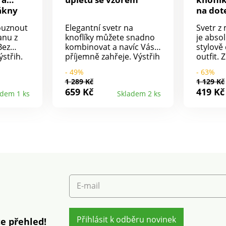
ákny
na dot
louznout
Elegantní svetr na
Svetr z
anu z
knoflíky můžete snadno
je abso
Bez
kombinovat a navíc Vás
stylově
ýstřih.
příjemně zahřeje. Výstřih
outfit.
emný
do "V". Knoflíky ve
hustého
- 49%
- 63%
 prát v
vzhledu rohoviny. Úplet s
úpletu.
1 289 Kč
1 129 Kč
optickým vzorem.
dotek. V
659 Kč
419 Kč
adem 1 ks
Skladem 2 ks
Dlouhé rukávy. V
širokým
ramenou sklady.
"V". Vp
Nařasené konce rukávů
tón v t
a pružné manžety. Rovný
halenko
žebrovaný spodní lem.
zúžený
Lze prát v pračce.
Rovný s
prát v 
E-mail
Přihlásit k odběru novinek
e přehled!