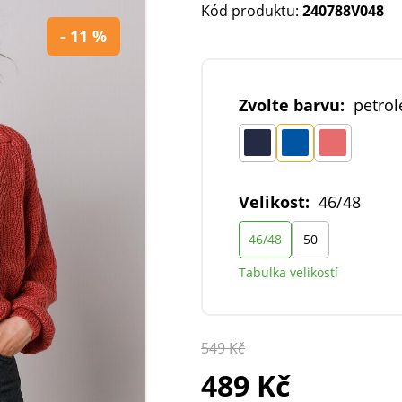
Kód produktu:
240788V048
- 11 %
Zvolte barvu:
petrol
Velikost:
46/48
46/48
50
Tabulka velikostí
549 Kč
489 Kč