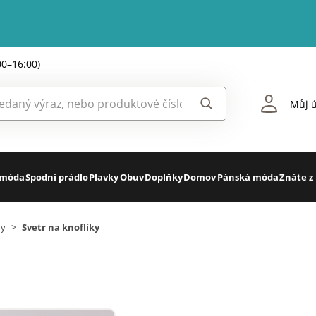
00–16:00)
Můj ú
 móda
Spodní prádlo
Plavky
Obuv
Doplňky
Domov
Pánská móda
Znáte z
ny
>
Svetr na knoflíky