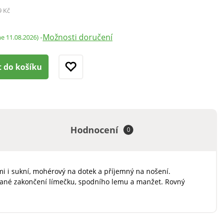
9 Kč
Možnosti doručení
-
me 11.08.2026)
t do košíku
Hodnocení
0
mi i sukní, mohérový na dotek a příjemný na nošení.
ované zakončení límečku, spodního lemu a manžet. Rovný