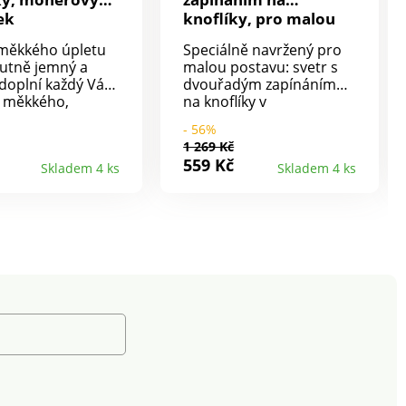
ek
knoflíky, pro malou
postavu
 měkkého úpletu
Speciálně navržený pro
lutně jemný a
malou postavu: svetr s
 doplní každý Váš
dvouřadým zapínáním
 Z měkkého,
na knoflíky v
 a hřejivého
námořnickém stylu.
- 56%
 Mohérový na
Pružný jemný žerzej.
1 269 Kč
olný střih se
Kulatý uvolněný výstřih.
559 Kč
Skladem 4 ks
Skladem 4 ks
 výstřihem do
Překřížené zapínání.
ředu na knoflíky
Dvojitá léga s knoflíky s
ónu. Dlouhé
motivem kotvy. Dlouhé
vé rukávy se
rukávy, sklady v
mi manžetami.
ramenou. Rovný dolní
podní lem. Lze
lem. Lze prát v pračce.
pračce.