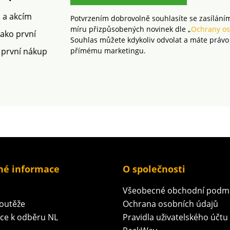
m a akcím
Potvrzením dobrovolně souhlasíte se zasílání
míru přizpůsobených novinek dle „
Ochrany os
jako první
Souhlas můžete kdykoliv odvolat a máte právo
 první nákup
přímému marketingu.
né informace
O společnosti
Všeobecné obchodní podm
soutěže
Ochrana osobních údajů
ace k odběru NL
Pravidla uživatelského účtu