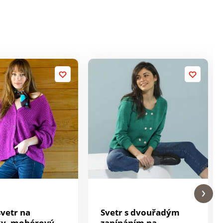
svetr na
Svetr s dvouřadým
ky, mohérový
zapínáním na