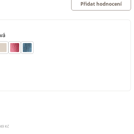
Přidat hodnocení
vá
49 Kč