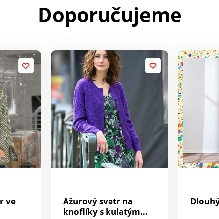
Doporučujeme
r ve
Ažurový svetr na
Dlouhý
knoflíky s kulatým