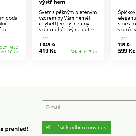
výstřihem
Svetr s pěkným pleteným
Špičkov
ám dodá
vzorem by Vám neměl
elegant
lní
chybět! Jemný pletený
směsi 
ném
vzor mohérový na dotek.
vzorů. S kapsami - měkký
í.
Módní volný střih.
na dote
- 60%
- 20%
nání na
Ažurový vzor. Kulatý
kombinov
1 049 Kč
749 Kč
 na
výstřih. Vpředu
nosit vo
adem více
419 Kč
599 Kč
než 10 ks
Skladem 7 ks
amena.
celopropínací na knoflíky
délce, k
tón v tónu. Dlouhé
postavě.
ky.
rukávy, spadlá ramena.
postavě
ončení.
Rovný spodní lem.
vysoký
Pružné zakončení. Lze
viskózy.
prát v pračce.
kapsami
E-mail
Přihlásit k odběru novinek
e přehled!