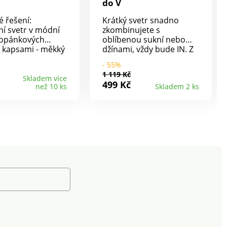
do V
é řešení:
Krátký svetr snadno
ní svetr v módní
zkombinujete s
copánkových
oblíbenou sukní nebo
džínami, vždy bude IN. Z
k a snadno
jemného ažurového
- 55%
atelný. Lze
žerzeje. Výstřih do V.
1 119 Kč
lně rozevlátý, v
Vpředu na knoflíky v
Skladem více
499 Kč
než 10 ks
Skladem 2 ks
terá lichotí
perleťovém vzhledu tón
 Módní, lichotící
v tónu. 3/4 rukávy zúžené
. Měkoučký, s
manžetami. Rovný dolní
m podílem
lem. Lze prát v pračce.
 Bez zapínání, s
. Slušivá délka.