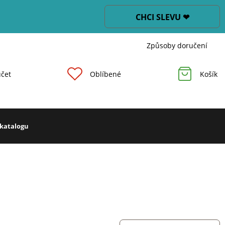
CHCI SLEVU ❤
Způsoby doručení
čet
Oblíbené
Košík
 katalogu