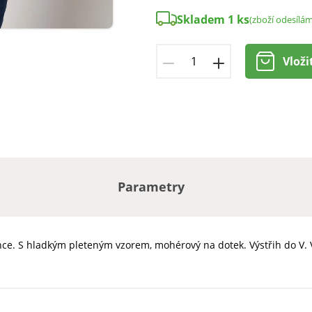
Skladem 1 ks
(zboží odesílá
Vloži
Parametry
ce. S hladkým pleteným vzorem, mohérový na dotek. Výstřih do V. Vp