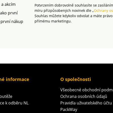
m a akcím
Potvrzením dobrovolně souhlasíte se zasílání
míru přizpůsobených novinek dle „
Ochrany os
jako první
Souhlas můžete kdykoliv odvolat a máte právo
 první nákup
přímému marketingu.
né informace
O společnosti
Všeobecné obchodní podm
soutěže
Ochrana osobních údajů
ace k odběru NL
Pravidla uživatelského účtu
PackWay