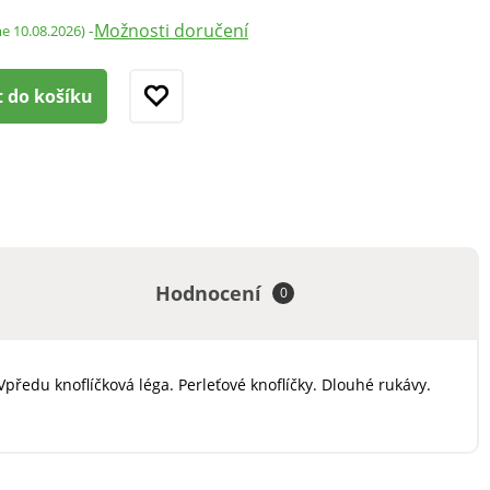
Možnosti doručení
-
me 10.08.2026)
t do košíku
Hodnocení
0
ředu knoflíčková léga. Perleťové knoflíčky. Dlouhé rukávy.