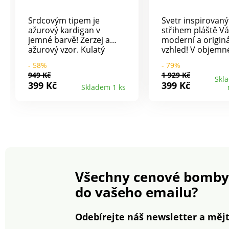
Srdcovým tipem je
Svetr inspirovaný
ažurový kardigan v
střihem pláště V
jemné barvě! Žerzej a
moderní a originá
ažurový vzor. Kulatý
vzhled! V objem
výstřih. Celopropínací na
širokém proveden
- 58%
- 79%
knoflíky tón v tónu.
Asymetrické zapí
949 Kč
1 929 Kč
Dlouhé rukávy, na
patent a stojáček
Skl
399 Kč
399 Kč
Skladem 1 ks
koncích zúžené pro
knoflík. Spadlá r
halenkový look. Rovný
Dlouhé rukávy.
spodní lem. Lze prát v
Postranní rozpar
pračce.
Jednobarevné zak
Lze prát v pračce.
Všechny cenové bomby
do vašeho emailu?
Odebírejte náš newsletter a mějt