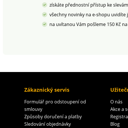
získáte přednostní přístup ke slevá
všechny novinky na e-shopu uvidíte 
na uvítanou Vám pošleme 150 Kč na
Zákaznický servis
Užiteč
Formulář pro odstoupení od
O nás
smlouvy
Akce a 
Způsoby doručení a platby
Registr
Sledování objednávky
Blog