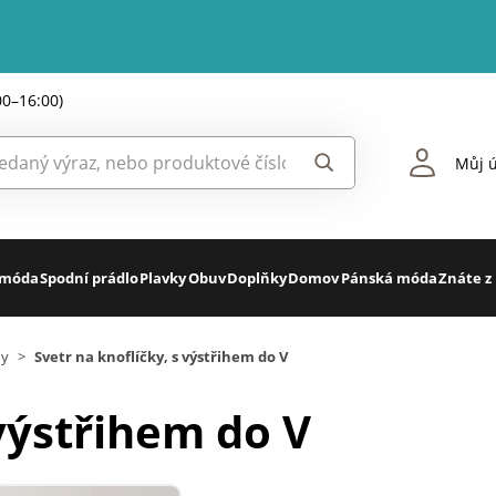
00–16:00)
Můj ú
 móda
Spodní prádlo
Plavky
Obuv
Doplňky
Domov
Pánská móda
Znáte z
ny
>
Svetr na knoflíčky, s výstřihem do V
 výstřihem do V