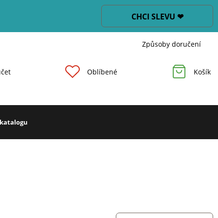
CHCI SLEVU ❤
Způsoby doručení
čet
Oblíbené
Košík
 katalogu