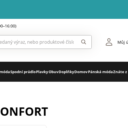
00–16:00)
Můj ú
 móda
Spodní prádlo
Plavky
Obuv
Doplňky
Domov
Pánská móda
Znáte z
ICONFORT