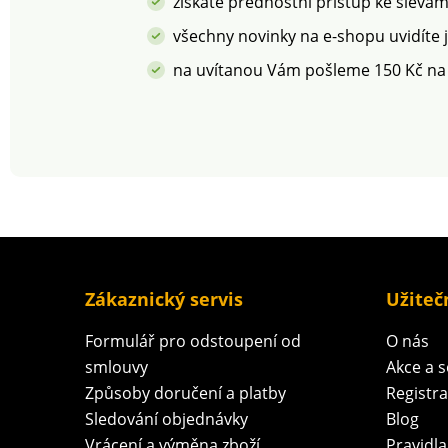
získáte přednostní přístup ke slevá
boty pravidelně
ošetřujte přípra
všechny novinky na e-shopu uvidíte 
pro ochranu pře
na uvítanou Vám pošleme 150 Kč na
skvrnami a vlhkos
Zákaznický servis
Užiteč
Formulář pro odstoupení od
O nás
smlouvy
Akce a 
Způsoby doručení a platby
Registr
Sledování objednávky
Blog
Vrácení a výměna zboží
Pravidla