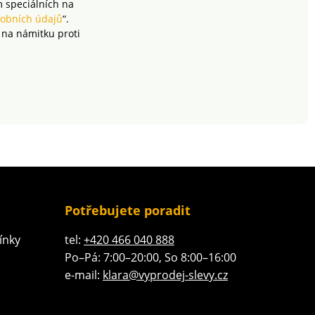
m speciálních na
obních údajů
“.
 na námitku proti
Potřebujete poradit
ínky
tel:
+420 466 040 888
Po–Pá: 7:00–20:00, So 8:00–16:00
e-mail:
klara@vyprodej-slevy.cz