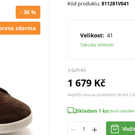
Kód produktu:
811281V041
- 36 %
prava zdarma
Velikost:
41
Tabulka velikostí
2 629 Kč
1 679 Kč
Nejnižší cena za posledních 30 dní:
2 6
Skladem 1 ks
(zboží odesílá
Vloži