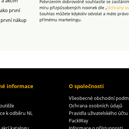
m a akcím
Potvrzením dobrovolně souhlasíte se zasílání
míru přizpůsobených novinek dle „
Ochrany os
vkem
jako první
Souhlas můžete kdykoliv odvolat a máte právo
d
 první nákup
přímému marketingu.
tí.
né informace
O společnosti
Všeobecné obchodní podm
soutěže
Ochrana osobních údajů
ace k odběru NL
Pravidla uživatelského účtu
PackWay
 akcí katalogu
Informace o přístupnosti