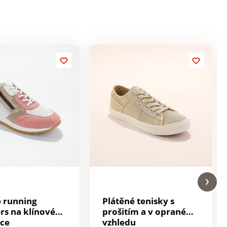
 running
Plátěné tenisky s
rs na klínové
prošitím a v opraném
ce
vzhledu