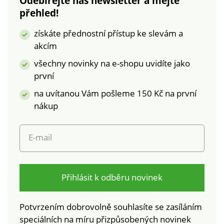
Odebírejte náš newsletter a mějte
přehled!
získáte přednostní přístup ke slevám a
akcím
všechny novinky na e-shopu uvidíte jako
první
na uvítanou Vám pošleme 150 Kč na první
nákup
E-mail
Přihlásit k odběru novinek
Potvrzením dobrovolně souhlasíte se zasíláním
speciálních na míru přizpůsobených novinek