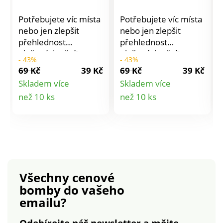
Potřebujete víc místa
Potřebujete víc místa
nebo jen zlepšit
nebo jen zlepšit
přehlednost
přehlednost
uložených věcí?
uložených věcí?
- 43%
- 43%
Organizér můžete
Organizér můžete
69 Kč
39 Kč
69 Kč
39 Kč
umístit nejen do dveří
umístit nejen do dveří
Skladem více
Skladem více
kuchyňské skříňky,
kuchyňské skříňky,
Detail
Detail
než 10 ks
než 10 ks
ale i do koupelny,
ale i do koupelny,
šatny apod. Montáž
šatny apod. Montáž
produktu
produktu
zabere pouhou
zabere pouhou
minutku pomocí
minutku pomocí
oboustranných
oboustranných
lepících pásků
lepících pásků
Materiál plast, barva
Materiál plast, barva
Všechny cenové
bílá Rozměry: 270 x
bílá Rozměry: 270 x
b
bomby
do vašeho
95 x 380 mm
95 x 380 mm
emailu?