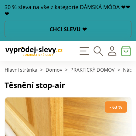
30 % sleva na vše z kategorie DÁMSKÁ MÓDA ❤❤
❤
CHCI SLEVU ❤
Hlavní stránka
>
Domov
>
PRAKTICKÝ DOMOV
>
Nábyt
Těsnění stop-air
- 63 %