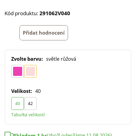
Kód produktu:
291062V040
Přidat hodnocení
Zvolte barvu:
světle růžová
Velikost:
40
40
42
Tabulka velikostí
Skladem 1 ks
(zboží odesíláme 11.08.2026)