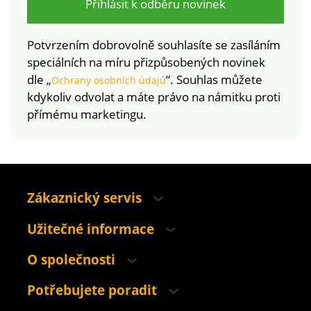
Přihlásit k odběru novinek
Potvrzením dobrovolně souhlasíte se zasíláním
speciálních na míru přizpůsobených novinek
dle „
“. Souhlas můžete
Ochrany osobních údajů
kdykoliv odvolat a máte právo na námitku proti
přímému marketingu.
Zákaznický servis
Užitečné informace
O společnosti
Potřebujete poradit