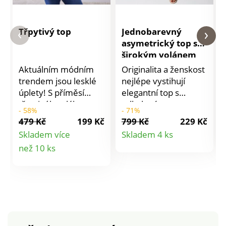
Třpytivý top
Jednobarevný
asymetrický top se
širokým volánem
Aktuálním módním
Originalita a ženskost
trendem jsou lesklé
nejlépe vystihují
úplety! S příměsí
elegantní top s
třpytivého vlákna.
odhaleným
- 58%
- 71%
Top s kulatým
ramenem. Ze
479 Kč
199 Kč
799 Kč
229 Kč
výstřihem. Rovný
vzdušného úpletu.
Detail
Skladem více
Skladem 4 ks
spodní lem. Lze prát
Vpředu a vzadu
Detail
než 10 ks
produktu
v pračce.
široký volán. 1
ramínko. Rovný
produktu
spodní lem.
Jednobarevný,
snadný na
kombinování. Lze
prát v pračce.