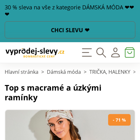
30 % sleva na vše z kategorie DÁMSKÁ MÓDA ❤❤
❤
CHCI SLEVU ❤
Hlavní stránka
>
Dámská móda
>
TRIČKA, HALENKY
>
Top s macramé a úzkými
ramínky
- 71 %