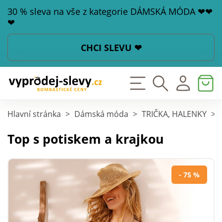
30 % sleva na vše z kategorie DÁMSKÁ MÓDA ❤❤
❤
CHCI SLEVU ❤
Hlavní stránka
>
Dámská móda
>
TRIČKA, HALENKY
>
Top s potiskem a krajkou
- 75 %