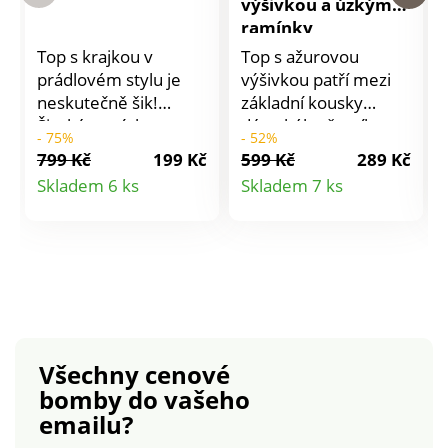
výšivkou a úzkými
ramínky
Top s krajkou v
Top s ažurovou
prádlovém stylu je
výšivkou patří mezi
neskutečně šik!
základní kousky
Široká ramínka
dámského šatníku.
- 75%
- 52%
zdobená krajkou. Ve
Vpředu výstřih do "V"
799 Kč
199 Kč
599 Kč
289 Kč
vzdušném střihu s
s výšivkou tón v tónu
Detail
Detail
Skladem 6 ks
Skladem 7 ks
prsními záševky.
a vlnkovaným
produktu
produktu
Vpředu výstřih do
zakončením. Vzadu
"V". Rovný spodní
rovný výstřih. Úzká
lem. Lze prát v
nastavitelná ramínka.
pračce.
Prsní záševky. Rovný
spodní lem. Lze prát
v pračce.
Všechny cenové
bomby
do vašeho
emailu?