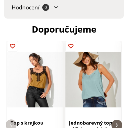
Hodnocení
0
Doporučujeme
Top s krajkou
Jednobarevný top s