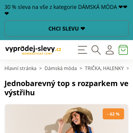
30 % sleva na vše z kategorie DÁMSKÁ MÓDA ❤❤
❤
CHCI SLEVU ❤
Hlavní stránka
>
Dámská móda
>
TRIČKA, HALENKY
>
Jednobarevný top s rozparkem ve
výstřihu
- 62 %