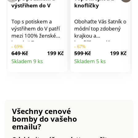
výstřihem do V
knoflíčky
Top s potiskem a
Obohaťte Vás šatník o
výstřihem do V patří
módní top zdobený
mezi 100% ženské
krajkou a
kousky! Ze
knoflíčkovou légou.
- 69%
- 67%
vzdušného materiálu.
Ze vzdušného úpletu.
649 Kč
199 Kč
599 Kč
199 Kč
Širší padnoucí střih.
Vpředu široký výstřih
Detail
Detail
Skladem 9 ks
Skladem 5 ks
Lehce zakulacený
do "V" s černou
produktu
produktu
výstřih do V. Krátké
krajkovou vsadkou
spadlé rukávy s
prodlouženou až na
nařaseným volánem.
ramínka. Průstřih do
Prsní záševky. Rovný
"V" na knoflíčky.
spodní lem. Lze prát
Vzadu rovný výstřih.
v pračce.
Široká ramínka. Prsní
Všechny cenové
záševky. Rovný
bomby
do vašeho
spodní lem. Lze prát
emailu?
v pračce.