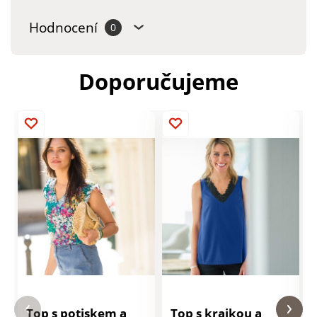
Hodnocení
0
Doporučujeme
Top s potiskem a
Top s krajkou a