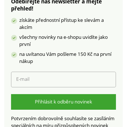
Odebírejte náš newsletter a mějte
přehled!
získáte přednostní přístup ke slevám a
akcím
všechny novinky na e-shopu uvidíte jako
první
na uvítanou Vám pošleme 150 Kč na první
nákup
E-mail
Přihlásit k odběru novinek
Potvrzením dobrovolně souhlasíte se zasíláním
speciálních na míru přizpůsobených novinek