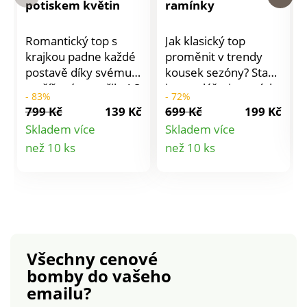
potiskem květin
ramínky
Romantický top s
Jak klasický top
krajkou padne každé
proměnit v trendy
postavě díky svému
kousek sezóny? Stačí
rozšířenému střihu! S
jen ozvláštnit ramínka
- 83%
- 72%
aktuálním potiskem
a je to! Ze strečového
799 Kč
139 Kč
699 Kč
199 Kč
květin. Z lehkého
žerzeje snadného na
Skladem více
Skladem více
krepu ideálního do
údržbu. Kulatý výstřih
Detail
Detail
než 10 ks
než 10 ks
letního počasí. Výstřih
s trojitými ramínky na
do "V" lemovaný
každé straně. Rovný
produktu
produktu
vlnkovanou krajkou.
spodní lem.
Zakulacený rozšířený
spodní lem.
Všechny cenové
bomby
do vašeho
emailu?