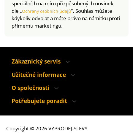
speciálních na míru přizpůsobených novinek
dle „
“. Souhlas můžete
Ochrany osobních údajů
kdykoliv odvolat a máte právo na námitku proti
přímému marketingu.
Zákaznický servis
Užitečné informace
O společnosti
Potřebujete poradit
Copyright © 2026 VYPRODEJ-SLEVY