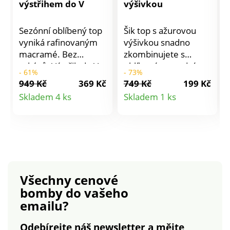
výstřihem do V
výšivkou
Sezónní oblíbený top
Šik top s ažurovou
vyniká rafinovaným
výšivkou snadno
macramé. Bez
zkombinujete s
rukávů. Výstřih do V s
oblíbeným spodním
- 61%
- 73%
macramé. Vpředu
dílem. Kulatý výstřih s
949 Kč
369 Kč
749 Kč
199 Kč
macramé pruh. Prsní
výšivkou. Ramínka s
Detail
Detail
Skladem 4 ks
Skladem 1 ks
záševky. Rovný
ažurovou výšivkou. Z
produktu
produktu
rozšířený spodní lem.
bavlněného žerzeje.
Podšívka předního
Rovný spodní lem.
dílu až k pasu. Lze
Lze prát v pračce.
prát v pračce.
Všechny cenové
bomby
do vašeho
emailu?
Odebírejte náš newsletter a mějte