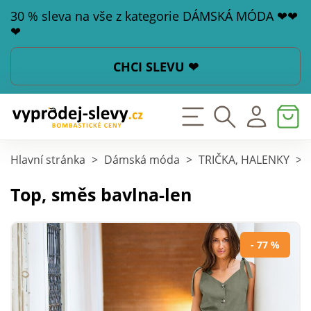
30 % sleva na vše z kategorie DÁMSKÁ MÓDA ❤❤
❤
CHCI SLEVU ❤
Hlavní stránka
>
Dámská móda
>
TRIČKA, HALENKY
>
Top, směs bavlna-len
- 77 %