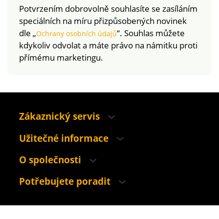
Potvrzením dobrovolně souhlasíte se zasíláním
speciálních na míru přizpůsobených novinek
dle „
“. Souhlas můžete
Ochrany osobních údajů
kdykoliv odvolat a máte právo na námitku proti
přímému marketingu.
Zákaznický servis
Užitečné informace
O společnosti
Potřebujete poradit