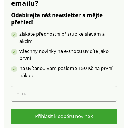
emailu?
Zadní díl z rubového
žerzeje. Lichotivá
Odebírejte náš newsletter a mějte
délka. Lze prát v
přehled!
pračce.
získáte přednostní přístup ke slevám a
akcím
všechny novinky na e-shopu uvidíte jako
první
na uvítanou Vám pošleme 150 Kč na první
nákup
E-mail
Přihlásit k odběru novinek