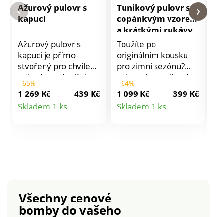
Ažurový pulovr s
Tunikový pulovr s
kapucí
copánkvým vzorem
a krátkými rukávy
Ažurový pulovr s
Toužíte po
kapucí je přímo
originálním kousku
stvořený pro chvíle
pro zimní sezónu?
pohody a odpočinku.
Pak zvolte tunikový
- 65%
- 64%
Sportovní střih s
pulovr s krátkými
1 269 Kč
439 Kč
1 099 Kč
399 Kč
kapucí a šňůrkou na
rukávy a pleteným
Detail
Detail
Skladem 1 ks
Skladem 1 ks
stažení. Mix
copánkovým vzorem.
produktu
produktu
ažurového a
Skvělý nejen pro
žerzejového úpletu
vrstvení přes spodní
na kapuci. Dlouhé
košili. Uvolněný
rukávy. Žebrované
výstřih do "V". Krátké
zúžené zakončení.
rukávy. Spadlá
Rovný spodní lem.
ramena. Vpředu
Lze prát v pračce.
copánkový vzor.
Všechny cenové
Rovný spodní lem.
bomby
do vašeho
Postranní rozparky.