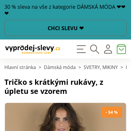
30 % sleva na vše z kategorie DÁMSKÁ MÓDA ❤❤
❤
CHCI SLEVU ❤
Hlavní stránka
>
Dámská móda
>
SVETRY, MIKINY
>
Pu
Tričko s krátkými rukávy, z
úpletu se vzorem
- 54 %