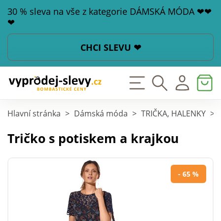
30 % sleva na vše z kategorie DÁMSKÁ MÓDA ❤❤
❤
CHCI SLEVU ❤
Hlavní stránka
>
Dámská móda
>
TRIČKA, HALENKY
>
Tričko s potiskem a krajkou
- 65 %