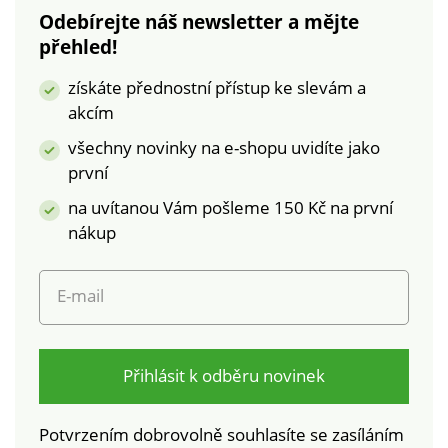
na široké spektrum
škodlivých látek a
Odebírejte náš newsletter a mějte
škodlivých látek a
výrobek je bezpečný
přehled!
výrobek je bezpečný
nad rámec platných
nad rámec platných
norem. Lze prát v
získáte přednostní přístup ke slevám a
norem. Lze prát v
pračce.
akcím
pračce.
všechny novinky na e-shopu uvidíte jako
první
na uvítanou Vám pošleme 150 Kč na první
nákup
E-mail
Přihlásit k odběru novinek
Potvrzením dobrovolně souhlasíte se zasíláním