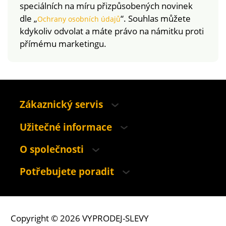
speciálních na míru přizpůsobených novinek
dle „
“. Souhlas můžete
Ochrany osobních údajů
kdykoliv odvolat a máte právo na námitku proti
přímému marketingu.
Zákaznický servis
Užitečné informace
O společnosti
Potřebujete poradit
Copyright © 2026 VYPRODEJ-SLEVY