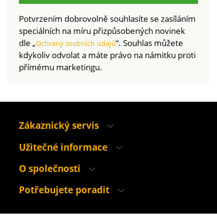
Potvrzením dobrovolně souhlasíte se zasíláním
speciálních na míru přizpůsobených novinek
dle „
“. Souhlas můžete
Ochrany osobních údajů
kdykoliv odvolat a máte právo na námitku proti
přímému marketingu.
Zákaznický servis
Užitečné informace
O společnosti
Potřebujete poradit