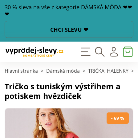
30 % sleva na vše z kategorie DÁMSKÁ MÓDA ❤❤
❤
CHCI SLEVU ❤
Hlavní stránka
>
Dámská móda
>
TRIČKA, HALENKY
>
Tričko s tuniským výstřihem a
potiskem hvězdiček
- 69 %