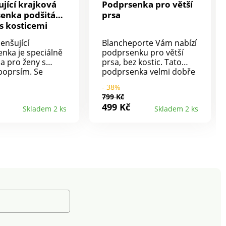
jící krajková
Podprsenka pro větší
enka podšitá
prsa
 s kosticemi
enšující
Blancheporte Vám nabízí
nka je speciálně
podprsenku pro větší
a pro ženy s
prsa, bez kostic. Tato
poprsím. Se
podprsenka velmi dobře
cím efektem,
drží. Horní část košíčků z
- 38%
 velmi pohodlná
krajky podšité tylem,
799 Kč
ní. S kosticemi.
spodní část košíčků ze
499 Kč
Skladem 2 ks
Skladem 2 ks
ochrana kostic
saténu. Široká elastická,
ra komfort.
vpředu nastavitelná
 podšité tylem.
ramínka. Zadní část z
né zakončení ve
tylu. Materiál 50 %
. Zadní díl ve
polyamid, 44 %
o "U". Zadní díl ze
polyester, 6 % elastan.
ího tylu.
ní kostice pro
 velikosti. Vpředu
ramínka, vzadu
a nastavitelná.
 háčkové zapínání
zice. Pod prsy