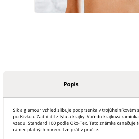
Popis
Šik a glamour vzhled slibuje podprsenka v trojúhelníkovém st
podšívkou. Zadní díl z tylu a krajky. Vpředu krajková ramínka
vzadu. Standard 100 podle Öko-Tex. Tato známka označuje te
rámec platných norem. Lze prát v pračce.