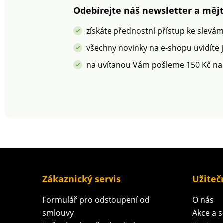
podle Oeko-Tex (n° CQ
Odebírejte náš newsletter a mějt
1216 / 3 IFTH). Tato
známka označuje textilní
získáte přednostní přístup ke slevá
výrobky, které byly
podrobeny laboratorním
všechny novinky na e-shopu uvidíte 
testům na široké
na uvítanou Vám pošleme 150 Kč na
spektrum škodlivých
látek a výrobek je
bezpečný nad rámec
platných norem. Lze prát
v pračce.
Zákaznický servis
Užiteč
Formulář pro odstoupení od
O nás
smlouvy
Akce a 