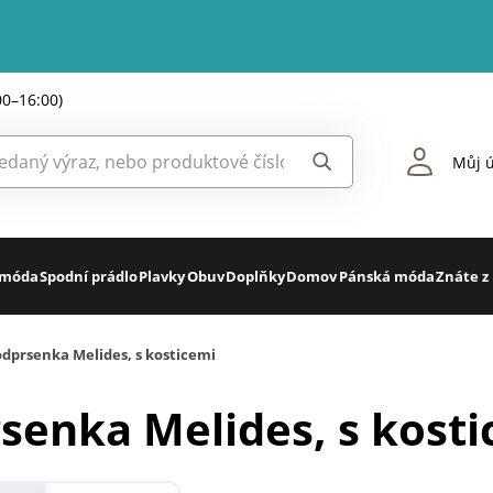
00–16:00)
Můj ú
 móda
Spodní prádlo
Plavky
Obuv
Doplňky
Domov
Pánská móda
Znáte z
dprsenka Melides, s kosticemi
senka Melides, s kost