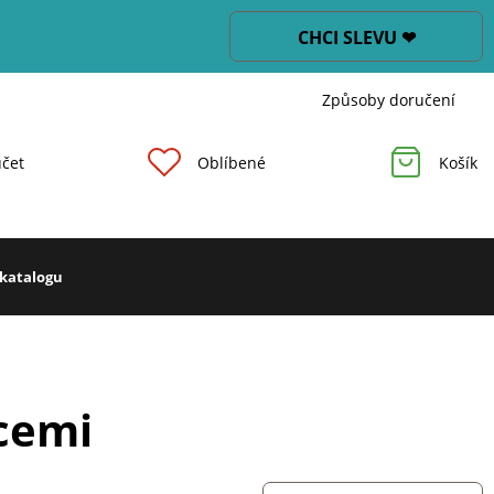
CHCI SLEVU ❤
Způsoby doručení
čet
Oblíbené
Košík
 katalogu
icemi