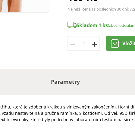
Nejnižší cena za posledních 30 dní:
72
Skladem 1 ks
(zboží odesílá
Vloži
Parametry
řihu, která je zdobená krajkou s vlnkovaným zakončením. Horní díl k
, vzadu nastavitelná a pružná ramínka. S kosticemi. Od vel. 95D širš
xtilní výrobky, které byly podrobeny laboratorním testům na širok