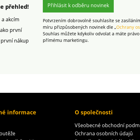
známka označuje textilní
Přihlásit k odběru novinek
široká 
e přehled!
výrobky, které byly
80C je š
podrobeny laboratorním
podle O
m a akcím
Potvrzením dobrovolně souhlasíte se zasílání
testům na široké
známka 
míru přizpůsobených novinek dle „
Ochrany os
spektrum škodlivých
výrobky
jako první
Souhlas můžete kdykoliv odvolat a máte právo
látek a výrobek je
podrob
 první nákup
přímému marketingu.
bezpečný nad rámec
testům 
platných norem. Lze prát
spektru
v pračce.
látek a 
bezpeč
platnýc
v pračc
né informace
O společnosti
Všeobecné obchodní podm
soutěže
Ochrana osobních údajů