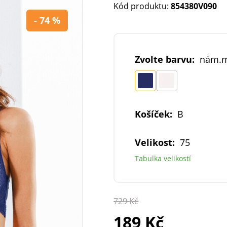
Kód produktu:
854380V090
- 74 %
Zvolte barvu:
nám.
Košíček:
B
Velikost:
75
Tabulka velikostí
729 Kč
189 Kč