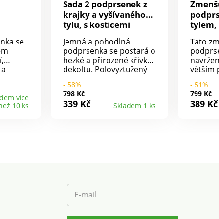
Sada 2 podprsenek z
Zmenšu
krajky a vyšívaného
podprs
tylu, s kosticemi
tylem,
nka se
Jemná a pohodlná
Tato zm
em
podprsenka se postará o
podprse
í,
hezké a přirozené křivky
navržen
 a
dekoltu. Polovyztužený
větším 
ě
střih. Spodní část
stahují
- 58%
- 51%
košíčků s bavlněnou
zároveň
798 Kč
799 Kč
podšívkou. Horní část
na noše
adem více
339 Kč
389 Kč
než 10 ks
Skladem 1 ks
í. Se
košíčků z delikátního
Pěnová 
rnými
vyšívaného tylu. Spodní
pro ext
ým
lem, ramínka, boky a
Košíčky
ro
sedlo mezi košíčky z tylu.
Vlnkova
 a
Vpředu úzká, vzadu
výstřihu
2 barvy:
pružná a nastavitelná
střihu d
ramínka. Zadní díl z
stahujíc
mikrovlákna. Vzadu
Postran
dní
dvojité nebo trojité
všechny
nosné
háčkové zapínání. Sada 2
široká 
E-mail
kusů. Standard 100
pružná 
podle Oeko-Tex (n° CQ
Dvojité
1216 / 3 IFTH). Tato
na 3 po