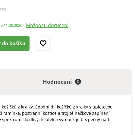
9 Kč
Možnosti doručení
-
me 11.08.2026)
t do košíku
Hodnocení
0
ošíčků z krajky. Spodní díl košíčků z krajky s úpletovou
í ramínka, postranní kostice a trojité háčkové zapínání
é spektrum škodlivých látek a výrobek je bezpečný nad