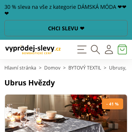
30 % sleva na vše z kategorie DÁMSKÁ MÓDA ❤❤
❤
CHCI SLEVU ❤
Hlavní stránka
>
Domov
>
BYTOVÝ TEXTIL
>
Ubrusy, pr
Ubrus Hvězdy
- 41 %