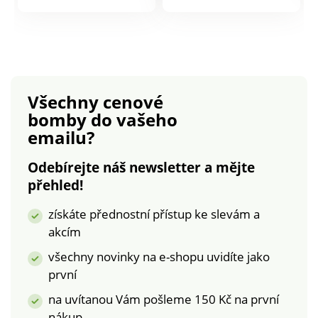
lépe.Na výběr ze 7
lépe.Na výběr ze 7
produktu
produktu
barev.Materiál
barev.Materiál
kvalitní 100%
kvalitní 100%
polyester.Rozměry:
polyester.Rozměry:
140 x 200 cm.
140 x 200 cm.
Všechny cenové
bomby
do vašeho
emailu?
Odebírejte náš newsletter a mějte
přehled!
získáte přednostní přístup ke slevám a
akcím
všechny novinky na e-shopu uvidíte jako
první
na uvítanou Vám pošleme 150 Kč na první
nákup