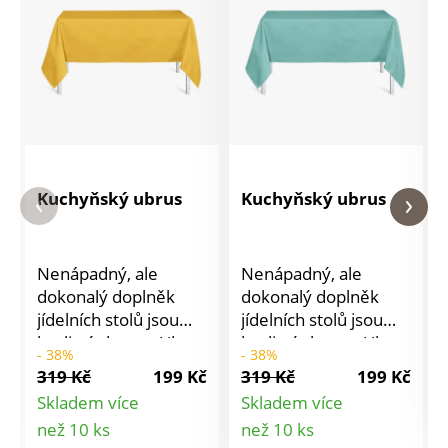
Kuchyňský ubrus
Kuchyňský ubrus
Nenápadný, ale
Nenápadný, ale
dokonalý doplněk
dokonalý doplněk
jídelních stolů jsou
jídelních stolů jsou
kvalitní ubrusy. Ubrus
kvalitní ubrusy. Ubrus
- 38%
- 38%
dokáže v místnosti
dokáže v místnosti
319 Kč
199 Kč
319 Kč
199 Kč
mistrně čarovat s
mistrně čarovat s
Skladem více
Skladem více
atmosférou a jídlo
atmosférou a jídlo
Detail
Detail
než 10 ks
než 10 ks
hned chutná ještě
hned chutná ještě