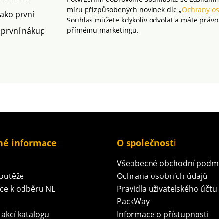
míru přizpůsobených novinek dle „
Ochrany os
jako první
Souhlas můžete kdykoliv odvolat a máte právo
 první nákup
přímému marketingu.
né informace
O společnosti
Všeobecné obchodní podm
soutěže
Ochrana osobních údajů
ace k odběru NL
Pravidla uživatelského účtu
PackWay
 akcí katalogu
Informace o přístupnosti