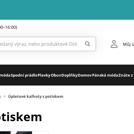
00–16:00)
Můj ú
 móda
Spodní prádlo
Plavky
Obuv
Doplňky
Domov
Pánská móda
Znáte z
y
>
Úpletové kalhoty s potiskem
otiskem