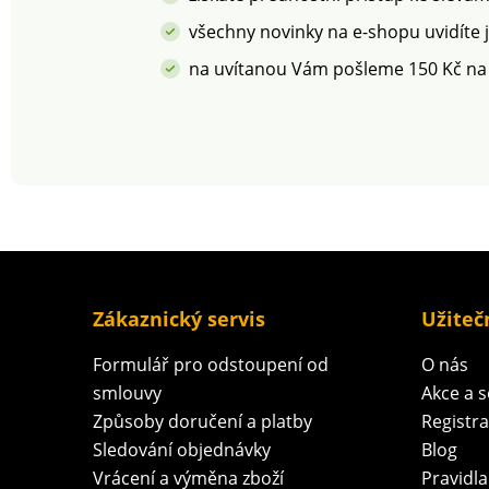
všechny novinky na e-shopu uvidíte 
na uvítanou Vám pošleme 150 Kč na
Zákaznický servis
Užiteč
Formulář pro odstoupení od
O nás
smlouvy
Akce a 
Způsoby doručení a platby
Registr
Sledování objednávky
Blog
Vrácení a výměna zboží
Pravidla