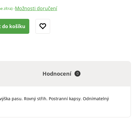
Možnosti doručení
-
e zítra)
t do košíku
Hodnocení
0
výška pasu. Rovný střih. Postranní kapsy. Odnímatelný