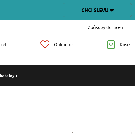
CHCI SLEVU ❤
Způsoby doručení
čet
Oblíbené
Košík
 katalogu