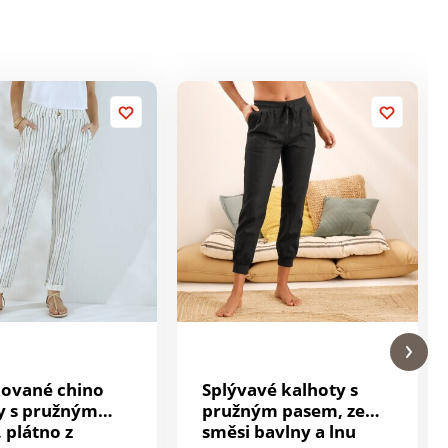
ované chino
Splývavé kalhoty s
y s pružným
pružným pasem, ze
 plátno z
směsi bavlny a lnu