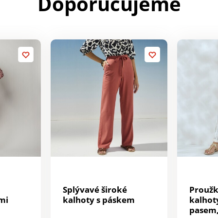
Doporučujeme
Splývavé široké
Proužk
mi
kalhoty s páskem
kalhot
pasem,