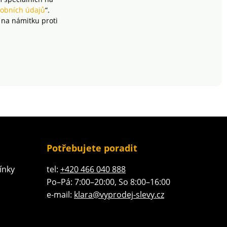
obních údajů
“.
 na námitku proti
Potřebujete poradit
ínky
tel:
+420 466 040 888
Po–Pá: 7:00–20:00, So 8:00–16:00
e-mail:
klara@vyprodej-slevy.cz