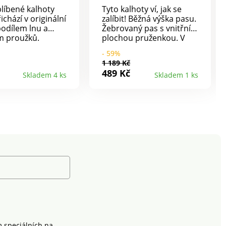
 a lnu
líbené kalhoty
Tyto kalhoty ví, jak se
chází v originální
zalíbit! Běžná výška pasu.
 podílem lnu a
Žebrovaný pas s vnitřní
m proužků.
plochou pruženkou. V
 a ležérní, ideální
pase šňůrka na zavázání.
- 59%
ní sezónu.
Vpředu 2 kapsy, vzadu 2
1 189 Kč
ní chino střih
falešné kapsy s
489 Kč
Skladem 4 ks
Skladem 1 ks
a stehnech.
paspulkou. Vpředu 2
ní moderní
sklady. Žebrované konce
. Běžná výška
nohavic. Ze svěží směsi
varovaný pas s
bavlny a lnu. Lze prát v
 vzadu pružný.
pračce.
 na zip a knoflík.
é kapsy. 2 falešné
 paspulkou vzadu.
 v pračce.
m speciálních na