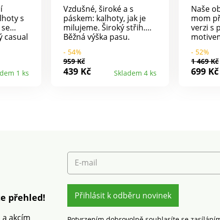
bavlny
í
Vzdušné, široké a s
Naše ob
lhoty s
páskem: kalhoty, jak je
mom při
 se
milujeme. Široký střih.
verzi s
ý casual
Běžná výška pasu.
motive
ino
Poutky protažený
Přírodní
- 54%
- 52%
a pasu.
odnímatelný pásek na
pro let
959 Kč
1 469 Kč
ý pas s
zavázání. Vpředu plochý
Komfort
439 Kč
699 Kč
adem 1 ks
Skladem 4 ks
 na
pas, vzadu celopružný. 2
volný n
 5
klínové kapsy. Lze prát v
Diskrét
na zip +
pračce.
proužky
našité
pasu. T
2
poutky,
falešná
Zapínání
u
2 klínov
pračce.
kapsy s
Lze prát
E-mail
Přihlásit k odběru novinek
e přehled!
m a akcím
Potvrzením dobrovolně souhlasíte se zasílání