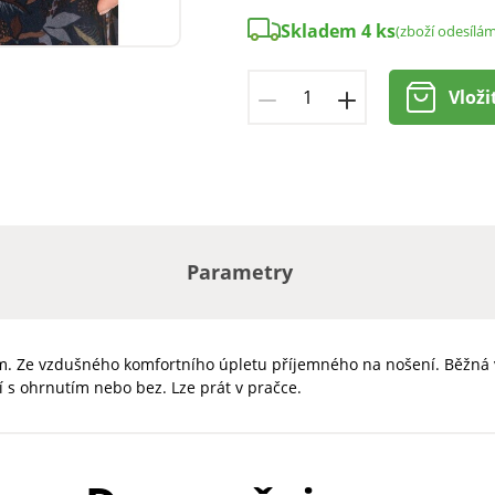
Skladem 4 ks
(zboží odesílám
Vloži
Parametry
kem. Ze vzdušného komfortního úpletu příjemného na nošení. Běžná 
í s ohrnutím nebo bez. Lze prát v pračce.