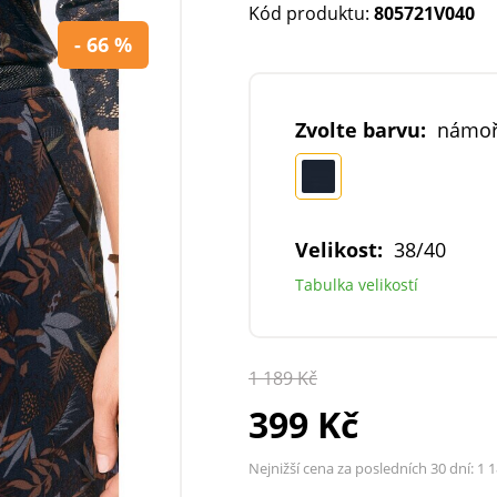
Kód produktu:
805721V040
- 66 %
Zvolte barvu:
námoř
Velikost:
38/40
Tabulka velikostí
1 189 Kč
399 Kč
Nejnižší cena za posledních 30 dní:
1 1