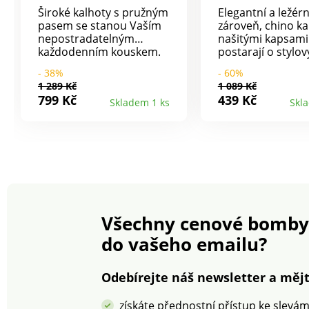
Široké kalhoty s pružným
Elegantní a ležérn
pasem se stanou Vaším
zároveň, chino ka
nepostradatelným
našitými kapsami
každodenním kouskem.
postarají o stylov
Z dokonale padnoucího
vzhled. Rovný ch
- 38%
- 60%
krepu příjemného na
střih. Běžná výšk
1 289 Kč
1 089 Kč
nošení. Vysoký pas.
Vsazený tvarovan
799 Kč
439 Kč
Skladem 1 ks
Skl
Široký aktuální střih.
pruženkou vzadu
Tvarovaný pas. Vzadu
bocích od vel. 44.
pružný pas. 2 klínové
poutek. Zapínání 
kapsy. Falešný poklopec.
knoflík vpředu. 2 
Puky. Nohavice
postranní kapsy. 
zakončené skrytým
záševky vzadu. 1 
lemem. Lze prát v
kapsa s paspulko
pračce.
vzadu. Lze prát v 
Všechny cenové bomby
do vašeho emailu?
Odebírejte náš newsletter a mějt
získáte přednostní přístup ke slevá