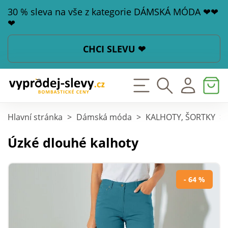
30 % sleva na vše z kategorie DÁMSKÁ MÓDA ❤❤
❤
CHCI SLEVU ❤
Hlavní stránka
>
Dámská móda
>
KALHOTY, ŠORTKY
>
Úzké dlouhé kalhoty
- 64 %