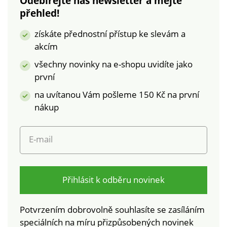
Odebírejte náš newsletter a mějte
přehled!
získáte přednostní přístup ke slevám a
akcím
všechny novinky na e-shopu uvidíte jako
první
na uvítanou Vám pošleme 150 Kč na první
nákup
E-mail
Přihlásit k odběru novinek
Potvrzením dobrovolně souhlasíte se zasíláním
speciálních na míru přizpůsobených novinek