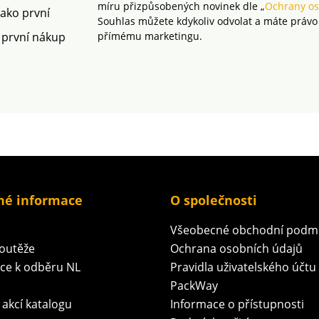
míru přizpůsobených novinek dle „
Ochrany os
jako první
Souhlas můžete kdykoliv odvolat a máte právo
 první nákup
přímému marketingu.
né informace
O společnosti
Všeobecné obchodní podm
soutěže
Ochrana osobních údajů
ace k odběru NL
Pravidla uživatelského účtu
PackWay
 akcí katalogu
Informace o přístupnosti