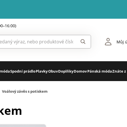
00–16:00)
Můj ú
 móda
Spodní prádlo
Plavky
Obuv
Doplňky
Domov
Pánská móda
Znáte z
Voálový závěs s potiskem
skem