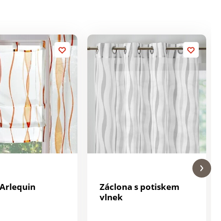
 Arlequin
Záclona s potiskem
vlnek