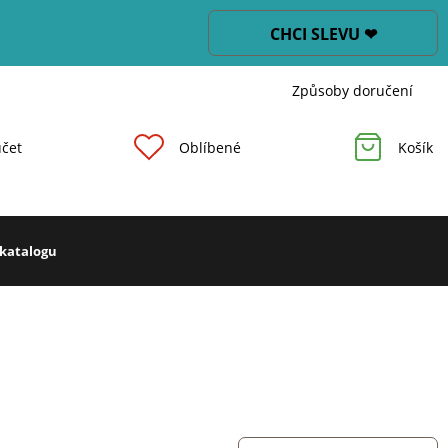
CHCI SLEVU ❤
Způsoby doručení
čet
Oblíbené
Košík
 katalogu