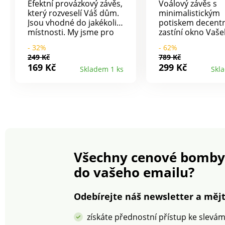
Efektní provázkový závěs,
Voálový závěs s
který rozveselí Váš dům.
minimalistickým
Jsou vhodné do jakékoliv
potiskem decent
místnosti. My jsme pro
zastíní okno Vaš
Vás vybrali paletu
pokoje a bude kr
- 32%
- 62%
svěžích odstínů, které
dekorací. Ušitý z
249 Kč
789 Kč
Vás naladí pozitivní
jemného voálu, 
169 Kč
299 Kč
Skladem 1 ks
Skl
energií. Vrchní okraj s
propouští světlo.
tunýlkem pro
horním okraji ko
provléknutí garnýžové
na provlečení tyč
tyče. Perte v ruce nebo v
Snadno se udržuj
pračce v prací síťce a na
program jemné prádlo.
Všechny cenové bomby
do vašeho emailu?
Odebírejte náš newsletter a mějt
získáte přednostní přístup ke slevá