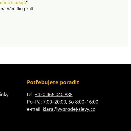
obních údajů
“.
 na námitku proti
Potřebujete poradit
ínky
tel:
+420 466 040 888
Po–Pá: 7:00–20:00, So 8:00–16:00
e-mail:
klara@vyprodej-slevy.cz