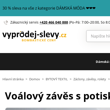
30 % sleva na vše z kategorie DÁMSKÁ MÓDA ❤❤❤
Zákaznický servis
+420 466 040 888
(Po–Pá: 7:00–20:00, So 8:
Dámská
Hlavní stránka
>
Domov
>
BYTOVÝ TEXTIL
>
Záclony, závěsy, rolety
>
Voálový závěs s poti