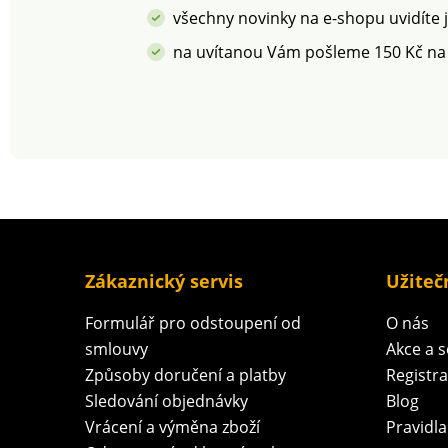
všechny novinky na e-shopu uvidíte 
na uvítanou Vám pošleme 150 Kč na
Zákaznický servis
Užiteč
Formulář pro odstoupení od
O nás
smlouvy
Akce a 
Způsoby doručení a platby
Registr
Sledování objednávky
Blog
Vrácení a výměna zboží
Pravidla