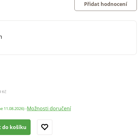
Přidat hodnocení
m
9 Kč
Možnosti doručení
-
me 11.08.2026)
t do košíku