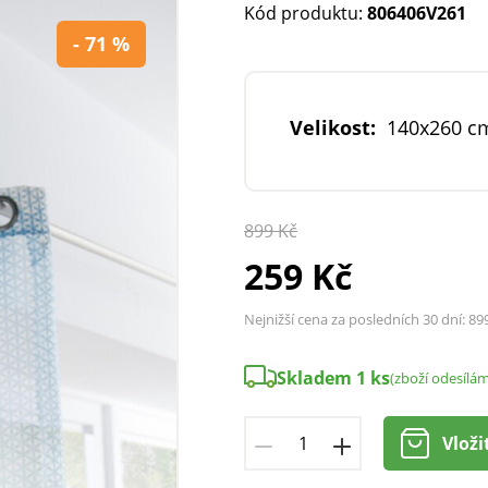
Kód produktu:
806406V261
- 71 %
Velikost:
140x260 c
899 Kč
259 Kč
Nejnižší cena za posledních 30 dní:
89
Skladem 1 ks
(zboží odesílá
Vloži