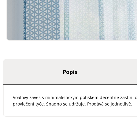
Popis
Voálový závěs s minimalistickým potiskem decentně zastíní 
provlečení tyče. Snadno se udržuje. Prodává se jednotlivě.