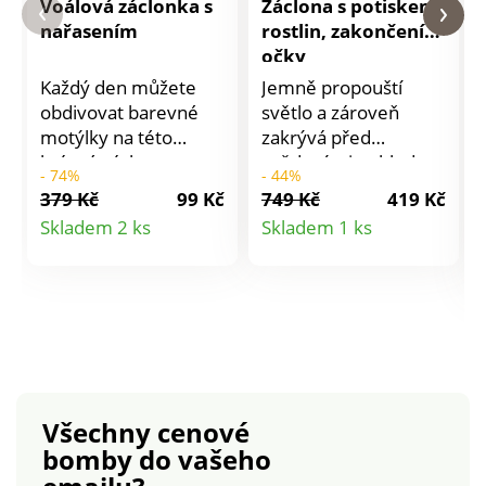
Voálová záclonka s
Záclona s potiskem
nařasením
rostlin, zakončení
očky
Každý den můžete
Jemně propouští
obdivovat barevné
světlo a zároveň
motýlky na této
zakrývá před
krásné záclonce.
zvědavými pohledy
- 74%
- 44%
Snadná instalace. Se
zvenčí, záclona s
379 Kč
99 Kč
749 Kč
419 Kč
středovou saténovou
potiskem rostlin je
Detail
Detail
Skladem 2 ks
Skladem 1 ks
stuhou pro
naprosto
produktu
produktu
zakulacený efekt. S
neodolatelná.
tunýlkem pro
Připraveno k
protažení garnýžové
pověšení. Zakončení
tyče. Prodáváno po
8 kovovými kroužky.
kusech. Standard 100
Na bocích a dole
podle Oeko-Tex. Tato
zakončení lemem.
známka označuje
Prodáváno jednotlivě.
Všechny cenové
textilní výrobky, které
Pro ochranu životního
bomby
do vašeho
byly podrobeny
prostředí