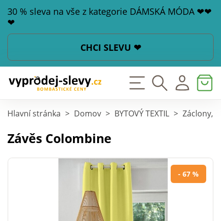
30 % sleva na vše z kategorie DÁMSKÁ MÓDA ❤❤
❤
CHCI SLEVU ❤
Hlavní stránka
>
Domov
>
BYTOVÝ TEXTIL
>
Záclony, z
Závěs Colombine
- 67 %