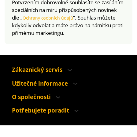
Potvrzením dobrovolně souhlasíte se zasíláním
speciálních na míru přizpůsobených novinek
dle „
“. Souhlas můžete
Ochrany osobních údajů
kdykoliv odvolat a máte právo na námitku proti
přímému marketingu.
Zákaznický servis
Užitečné informace
O společnosti
Potřebujete poradit