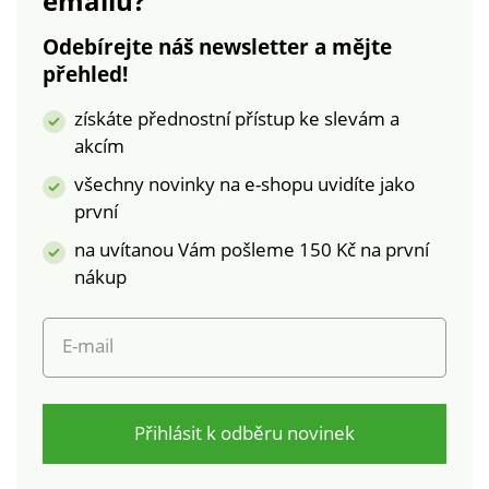
emailu?
laboratorním testům
doporučujeme prát
na široké spektrum
na 30 °C a sušit volně
Odebírejte náš newsletter a mějte
škodlivých látek a
na vzduchu.
přehled!
výrobek je bezpečný
nad rámec platných
získáte přednostní přístup ke slevám a
norem. Pro ochranu
akcím
životního prostředí
doporučujeme prát
všechny novinky na e-shopu uvidíte jako
na 30 °C a sušit volně
první
na vzduchu.
na uvítanou Vám pošleme 150 Kč na první
nákup
E-mail
Přihlásit k odběru novinek