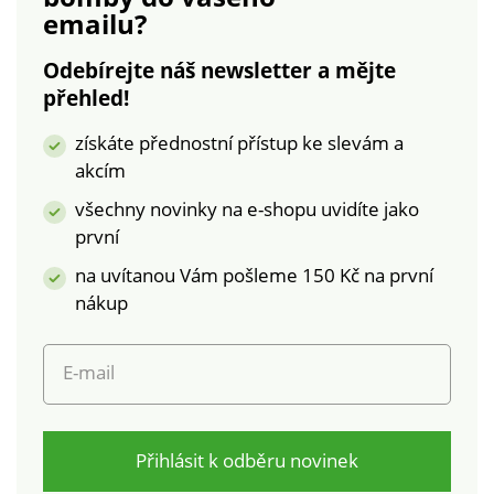
emailu?
škodlivých látek a
laboratorním testům
výrobek je bezpečný
na široké spektrum
Odebírejte náš newsletter a mějte
nad rámec platných
škodlivých látek a
přehled!
norem. Lze prát v
výrobek je bezpečný
pračce.
nad rámec platných
získáte přednostní přístup ke slevám a
norem. Lze prát v
akcím
pračce.
všechny novinky na e-shopu uvidíte jako
první
na uvítanou Vám pošleme 150 Kč na první
nákup
E-mail
Přihlásit k odběru novinek