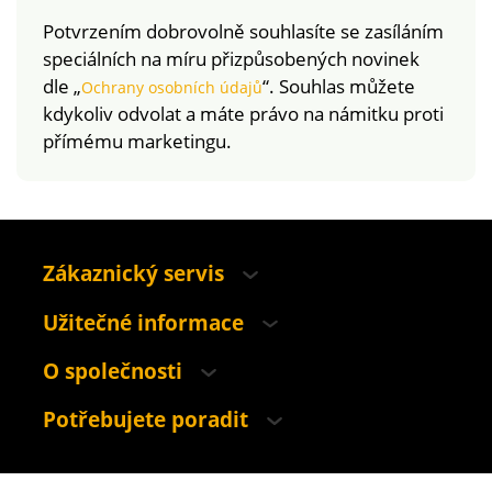
Potvrzením dobrovolně souhlasíte se zasíláním
speciálních na míru přizpůsobených novinek
dle „
“. Souhlas můžete
Ochrany osobních údajů
kdykoliv odvolat a máte právo na námitku proti
přímému marketingu.
Zákaznický servis
Užitečné informace
O společnosti
Potřebujete poradit