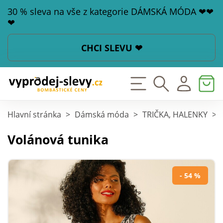
30 % sleva na vše z kategorie DÁMSKÁ MÓDA ❤❤
❤
CHCI SLEVU ❤
Hlavní stránka
>
Dámská móda
>
TRIČKA, HALENKY
>
Volánová tunika
- 54 %