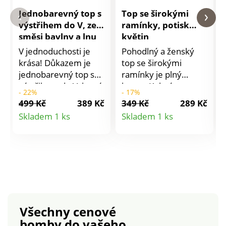
Jednobarevný top s
Top se širokými
výstřihem do V, ze
ramínky, potisk
směsi bavlny a lnu
květin
V jednoduchosti je
Pohodlný a ženský
krása! Důkazem je
top se širokými
jednobarevný top s
ramínky je plný
výstřihem do V, který
barev. Kulatý
- 22%
- 17%
lze kombinovat na
uvolněný výstřih.
499 Kč
389 Kč
349 Kč
289 Kč
různé způsoby.
Široká ramínka.
Detail
Detail
Skladem 1 ks
Skladem 1 ks
Hluboký výstřih do V.
Nadčasový potisk
produktu
produktu
Rovný dolní lem.
květin. Bavlněný
Standard 100 podle
rychleschnoucí
Oeko-Tex (n° CQ
žerzej. Standard 100
1216 / 3 IFTH). Tato
podle Oeko-Tex (n°
známka označuje
CQ 1216 / 3 IFTH).
textilní výrobky, které
Tato známka
byly podrobeny
označuje textilní
Všechny cenové
laboratorním testům
výrobky, které byly
bomby
do vašeho
na široké spektrum
podrobeny