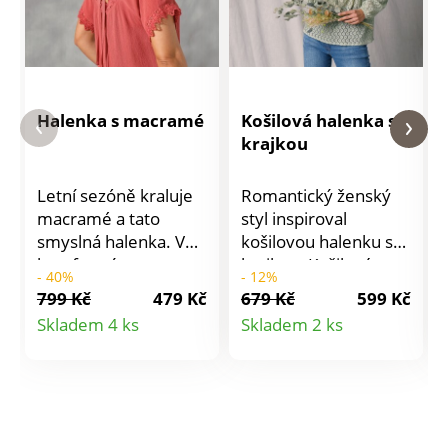
Halenka s macramé
Košilová halenka s
krajkou
Letní sezóně kraluje
Romantický ženský
macramé a tato
styl inspiroval
smyslná halenka. V
košilovou halenku s
komfortním
krajkou. Košilová
- 40%
- 12%
rozšířeném střihu.
halenka v rozšířeném
799 Kč
479 Kč
679 Kč
599 Kč
Krátké raglánové
střihu. Bez podšívky,
Detail
Detail
Skladem 4 ks
Skladem 2 ks
rukávy. Šňůrka na
doporučujeme
produktu
produktu
zavázání vzadu.
zkombinovat se
Rovný spodní lem.
spodním topem.
Lze prát v pračce.
Vpředu uvolněný
výstřih do "V".