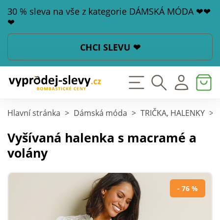
30 % sleva na vše z kategorie DÁMSKÁ MÓDA ❤❤
❤
CHCI SLEVU ❤
Hlavní stránka
>
Dámská móda
>
TRIČKA, HALENKY
>
Vyšívaná halenka s macramé a
volány
- 76 %