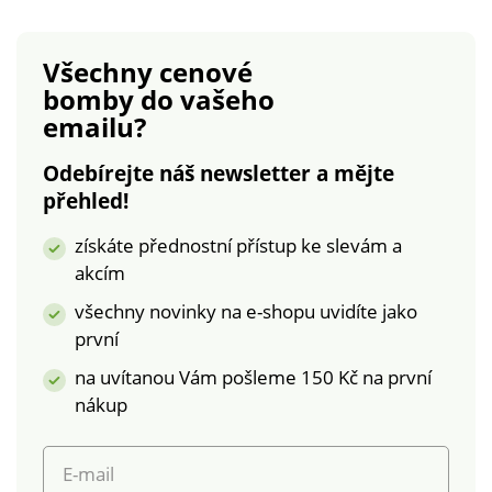
Volánové vsadky a
perleťové knoflíčky
vpředu. Dlouhé
Všechny cenové
rukávy. Pružné
bomby
do vašeho
manžety pro
emailu?
halenkový look. Pod
přestřižením v pase
Odebírejte náš newsletter a mějte
nařasení. Rovný a
přehled!
široký spodní lem.
Lze prát v pračce.
získáte přednostní přístup ke slevám a
akcím
všechny novinky na e-shopu uvidíte jako
první
na uvítanou Vám pošleme 150 Kč na první
nákup
E-mail