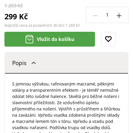
1 269 Kč
299 Kč
Nejnižší cena za posledních 30 dní:
1 269 Kč
Vložit do košíku
Popis
S jemnou výšivkou, rafinovaným macramé, pěknými
volány a transparentním efektem - je téměř nemožné
odolat této svůdné halence. Skvělá pro běžné nošení i
slavnostní příležitosti. Ze vzdušného úpletu
příjemného na nošení. Výstřih s průstřihem a šňůrkou
na zavázání. Vpředu vsadka zdobená prošitými sklady
a macramé lemem tón v tónu. Vpředu a vzadu pod
vsadkou nařasení. Podšívka trupu od vsadky dolů.