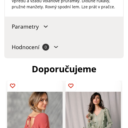
Vpředu a vzadu volánové průramky. Dlouhé rukávy,
pružné manžety. Rovný spodní lem. Lze prát v pračce.
Parametry
Hodnocení
0
Doporučujeme