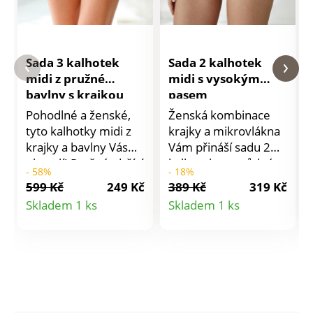
Sada 3 kalhotek
Sada 2 kalhotek
midi z pružné
midi s vysokým
bavlny s krajkou
pasem
Pohodlné a ženské,
Ženská kombinace
tyto kalhotky midi z
krajky a mikrovlákna
krajky a bavlny Vás
Vám přináší sadu 2
okouzlí! Pružné, držící
kalhotek ve svůdném
- 58%
- 18%
tvar. V pase a
střihu midi s vysokým
599 Kč
249 Kč
389 Kč
319 Kč
nohavičkách
pasem. Střih midi
Detail
Detail
Skladem 1 ks
Skladem 1 ks
pruženka. Rozkrok
vykrojený na zadečku
produktu
produktu
vypodšívkovaný
s vysokým pasem.
bavlnou. Na bocích
Přední díl z
krajkové vsadky.
mikrovlákna s
Sada 3 kusů.
krajkovým lemem na
Standard 100 podle
bocích. Pružný pas s
Oeko-Tex (CQ 1216 /
pikotkou. Zadní díl z