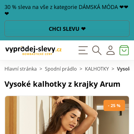
30 % sleva na vše z kategorie DÁMSKÁ MÓDA ❤❤
❤
CHCI SLEVU ❤
Hlavní stránka
>
Spodní prádlo
>
KALHOTKY
>
Vysoké
Vysoké kalhotky z krajky Arum
- 25 %