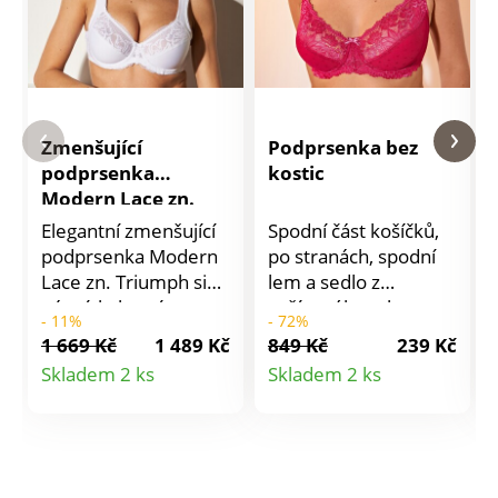
Zmenšující
Podprsenka bez
podprsenka
kostic
Modern Lace zn.
Triumph, s
Elegantní zmenšující
Spodní část košíčků,
kosticemi
podprsenka Modern
po stranách, spodní
Lace zn. Triumph si
lem a sedlo z
nás získala svým
vyšívaného tylu.
- 11%
- 72%
pečlivým zakončením
Nádherné
1 669 Kč
1 489 Kč
849 Kč
239 Kč
a jedinečným
zoubkování na horní
Detail
Detail
Skladem 2 ks
Skladem 2 ks
pohodlím.
části košíčků a na
produktu
produktu
Polovyztužené
spodním lemu.
košíčky. Pružné
Ramínka vpředu z
stabilní kostice.
vyšívaného tylu.
Krajková vlnkovaná
Zapínání na 2 nebo 3