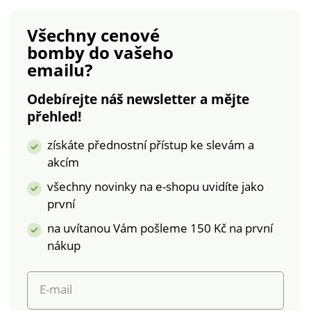
vsadka v dekoltu a
háčky dle velikosti a 3
pod košíčky. Široká
pozice. Materiál 69 %
Všechny cenové
vypodložená ramínka
bavlna, 25 %
bomby
do vašeho
vpředu, nastavitelná
polyamid, 6 %
emailu?
vzadu. Široké boky.
elastan.
Komfortní háčkové
Odebírejte náš newsletter a mějte
zapínání vzadu na 3
přehled!
pozice. Standard 100
podle Oeko-Tex (n°
získáte přednostní přístup ke slevám a
CQ 1216/3). Tato
akcím
známka označuje
textilní výrobky, které
všechny novinky na e-shopu uvidíte jako
byly podrobeny
první
laboratorním testům
na uvítanou Vám pošleme 150 Kč na první
na široké spektrum
nákup
škodlivých látek a
výrobek je bezpečný
nad rámec platných
E-mail
norem. Lze prát v