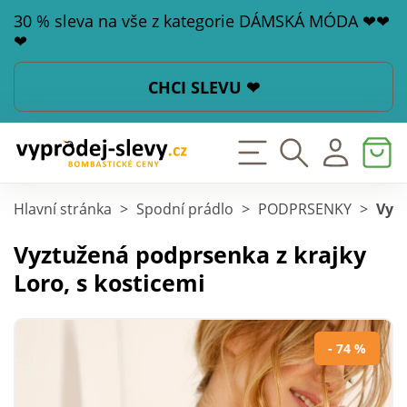
30 % sleva na vše z kategorie DÁMSKÁ MÓDA ❤❤
❤
CHCI SLEVU ❤
Hlavní stránka
>
Spodní prádlo
>
PODPRSENKY
>
Vyzt
Vyztužená podprsenka z krajky
Loro, s kosticemi
- 74 %