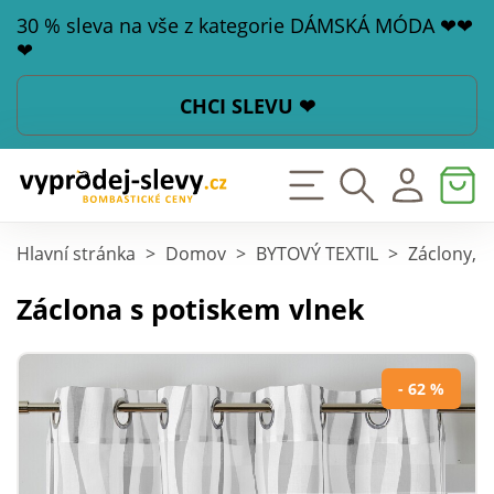
30 % sleva na vše z kategorie DÁMSKÁ MÓDA ❤❤
❤
CHCI SLEVU ❤
Hlavní stránka
>
Domov
>
BYTOVÝ TEXTIL
>
Záclony, z
Záclona s potiskem vlnek
- 62 %