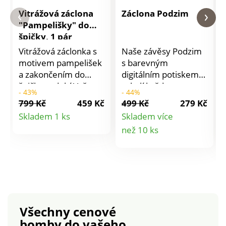
Vitrážová záclona
Záclona Podzim
"Pampelišky" do
špičky, 1 pár
Vitrážová záclonka s
Naše závěsy Podzim
motivem pampelišek
s barevným
a zakončením do
digitálním potiskem
špičky ozdobí Vaše
zahalí každou
- 43%
- 44%
okno. Připraveno k
místnost do
799 Kč
459 Kč
499 Kč
279 Kč
pověšení, s očky pro
zlatavého
Detail
Skladem 1 ks
Skladem více
protažení garnýžové
podzimního světla. Se
Detail
než 10 ks
produktu
tyčky. Prodáváno v
7 poutky.
páru. Vyrobeno ve
produktu
Francii. Lze prát v
pračce.
Všechny cenové
bomby
do vašeho