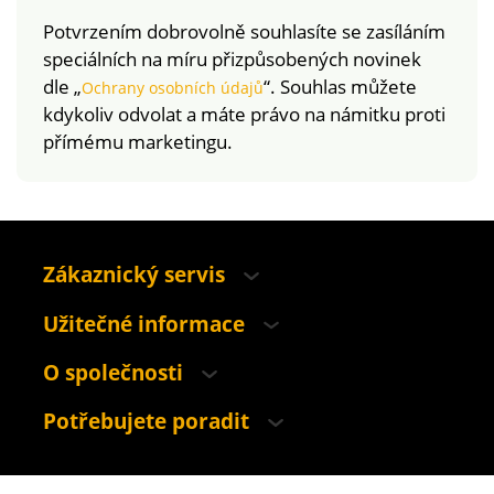
Potvrzením dobrovolně souhlasíte se zasíláním
speciálních na míru přizpůsobených novinek
dle „
“. Souhlas můžete
Ochrany osobních údajů
kdykoliv odvolat a máte právo na námitku proti
přímému marketingu.
Zákaznický servis
Užitečné informace
O společnosti
Potřebujete poradit