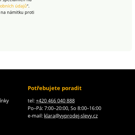
obních údajů
“.
 na námitku proti
Potřebujete poradit
ínky
tel:
+420 466 040 888
Po–Pá: 7:00–20:00, So 8:00–16:00
e-mail:
klara@vyprodej-slevy.cz