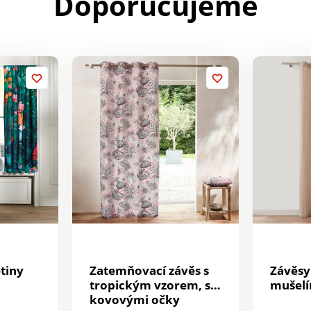
Doporučujeme
tiny
Zatemňovací závěs s
Závěsy
tropickým vzorem, s
mušelí
kovovými očky