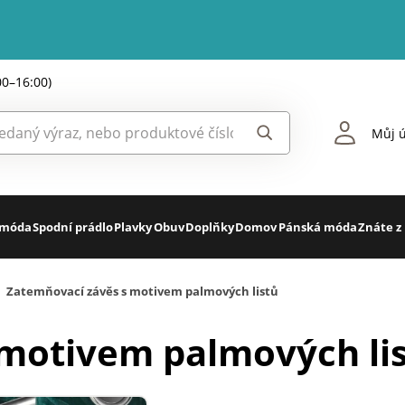
00–16:00)
Můj ú
 móda
Spodní prádlo
Plavky
Obuv
Doplňky
Domov
Pánská móda
Znáte z
Zatemňovací závěs s motivem palmových listů
 motivem palmových li