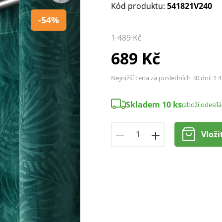
Kód produktu:
541821V240
-54%
1 489 Kč
689 Kč
Nejnižší cena za posledních 30 dní:
1 4
Skladem 10 ks
(zboží odesíl
Vloži