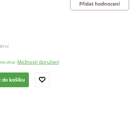
Přidat hodnocení
89 Kč
Možnosti doručení
-
áme zítra)
t do košíku