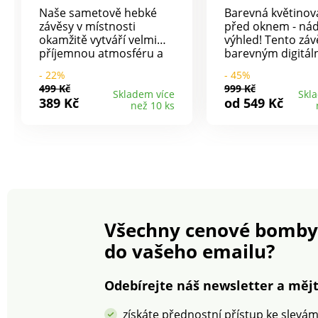
Naše sametově hebké
Barevná květinov
závěsy v místnosti
před oknem - ná
okamžitě vytváří velmi
výhled! Tento záv
příjemnou atmosféru a
barevným digitál
hodí se ke každému
potiskem vytvoří 
- 22%
- 45%
stylu.
doma jarní nálad
499 Kč
999 Kč
celý rok. 100% po
Skladem více
Skl
389 Kč
od 549 Kč
než 10 ks
lze prát při 30 °C.
digitální potisk. K
navlečení na tyč.
údržba.
Všechny cenové bomby
do vašeho emailu?
Odebírejte náš newsletter a mějt
získáte přednostní přístup ke slevá