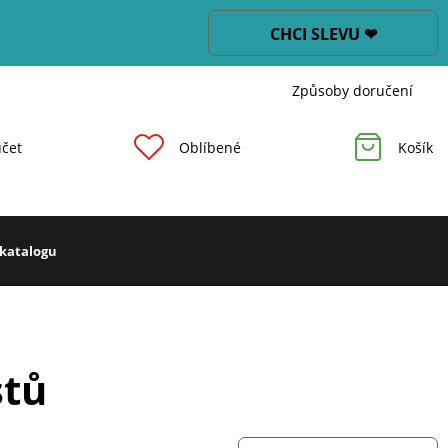
CHCI SLEVU ❤
Způsoby doručení
čet
Oblíbené
Košík
 katalogu
stů