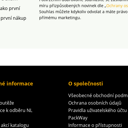
volně na vzduchu.
míru přizpůsobených novinek dle „
Ochrany os
jako první
Souhlas můžete kdykoliv odvolat a máte právo
 první nákup
přímému marketingu.
né informace
O společnosti
Všeobecné obchodní podm
soutěže
Ochrana osobních údajů
ace k odběru NL
Pravidla uživatelského účtu
PackWay
 akcí katalogu
Informace o přístupnosti