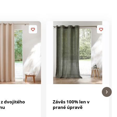
 z dvojitého
Závěs 100% len v
nu
prané úpravě