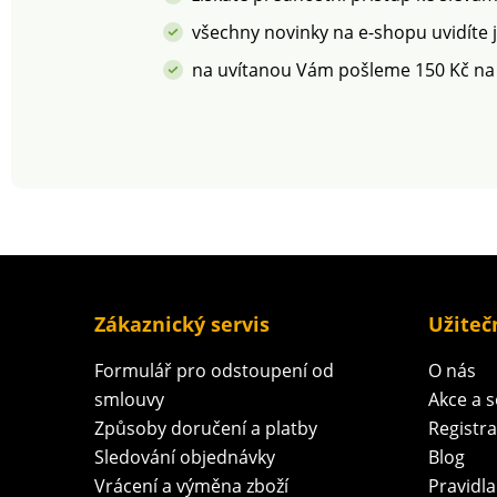
všechny novinky na e-shopu uvidíte 
na uvítanou Vám pošleme 150 Kč na
Zákaznický servis
Užiteč
Formulář pro odstoupení od
O nás
smlouvy
Akce a 
Způsoby doručení a platby
Registr
Sledování objednávky
Blog
Vrácení a výměna zboží
Pravidla