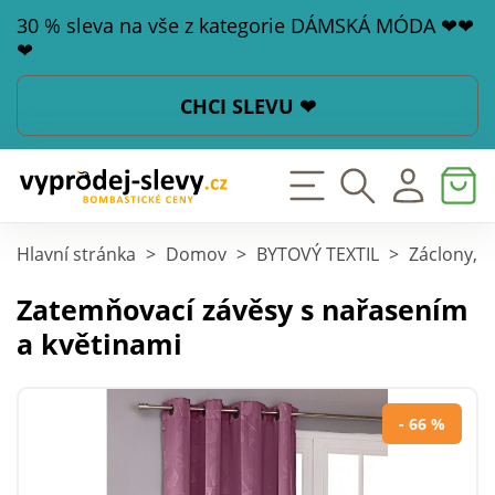
30 % sleva na vše z kategorie DÁMSKÁ MÓDA ❤❤
❤
CHCI SLEVU ❤
Hlavní stránka
>
Domov
>
BYTOVÝ TEXTIL
>
Záclony, z
Zatemňovací závěsy s nařasením
a květinami
- 66 %