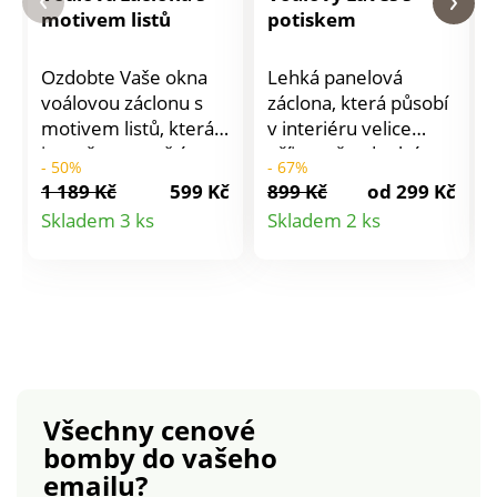
motivem listů
potiskem
Ozdobte Vaše okna
Lehká panelová
voálovou záclonu s
záclona, která působí
motivem listů, která
v interiéru velice
jemně propouští
příjemně a doplní
- 50%
- 67%
světlo a stane se
design vašeho pokoje
1 189 Kč
599 Kč
899 Kč
od 299 Kč
dekorativním prvkem
přímo nadčasově.
Detail
Detail
Skladem 3 ks
Skladem 2 ks
interiéru. Připraveno
produktu
produktu
k pověšení.
Prodáváno po
kusech. Zakončení
kovovými očky.
Standard 100 podle
Oeko-Tex (n° CQ
1216 / 1). Tato
Všechny cenové
známka označuje
bomby
do vašeho
textilní výrobky, které
emailu?
byly podrobeny