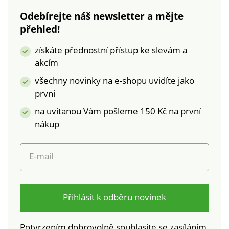
laboratorním testům
Odebírejte náš newsletter a mějte
na široké spektrum
přehled!
škodlivých látek a
výrobek je bezpečný
získáte přednostní přístup ke slevám a
nad rámec platných
akcím
norem. Perte na 30
°C.
všechny novinky na e-shopu uvidíte jako
první
na uvítanou Vám pošleme 150 Kč na první
nákup
E-mail
Přihlásit k odběru novinek
Potvrzením dobrovolně souhlasíte se zasíláním