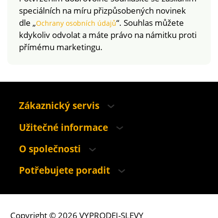
speciálních na míru přizpůsobených novinek
dle „
“. Souhlas můžete
Ochrany osobních údajů
kdykoliv odvolat a máte právo na námitku proti
přímému marketingu.
Zákaznický servis
Užitečné informace
O společnosti
Potřebujete poradit
Copyright © 2026 VYPRODEJ-SLEVY