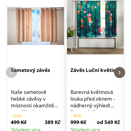
Sametový závěs
Závěs Luční květiny
Naše sametově
Barevná květinová
hebké závěsy v
louka před oknem -
místnosti okamžitě
nádherný výhled!
vytváří velmi
Tento závěs s
- 22%
- 45%
příjemnou atmosféru
barevným digitálním
499 Kč
389 Kč
999 Kč
od 549 Kč
a hodí se ke každému
potiskem vytvoří u
Skladem více
Skladem více