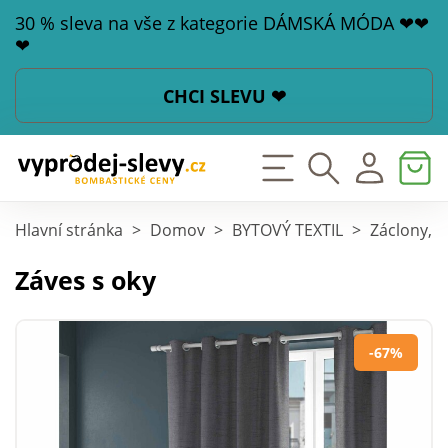
30 % sleva na vše z kategorie DÁMSKÁ MÓDA ❤❤
❤
CHCI SLEVU ❤
Hlavní stránka
>
Domov
>
BYTOVÝ TEXTIL
>
Záclony, z
Záves s oky
-67%