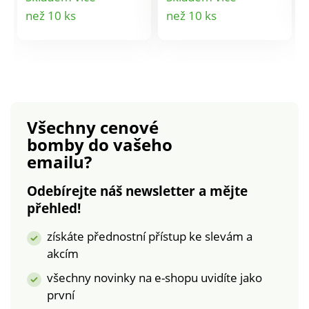
stylu.
Vás doma jarní náladu
Detail
Detail
než 10 ks
než 10 ks
po celý rok. 100%
polyester, lze prát při
produktu
produktu
30 °C. Kvalitní
digitální potisk. K
navlečení na tyč.
Snadná údržba.
Všechny cenové
bomby
do vašeho
emailu?
Odebírejte náš newsletter a mějte
přehled!
získáte přednostní přístup ke slevám a
akcím
všechny novinky na e-shopu uvidíte jako
první