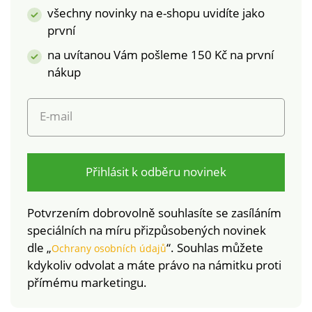
všechny novinky na e-shopu uvidíte jako
první
na uvítanou Vám pošleme 150 Kč na první
nákup
E-mail
Přihlásit k odběru novinek
Potvrzením dobrovolně souhlasíte se zasíláním
speciálních na míru přizpůsobených novinek
dle „
“. Souhlas můžete
Ochrany osobních údajů
kdykoliv odvolat a máte právo na námitku proti
přímému marketingu.