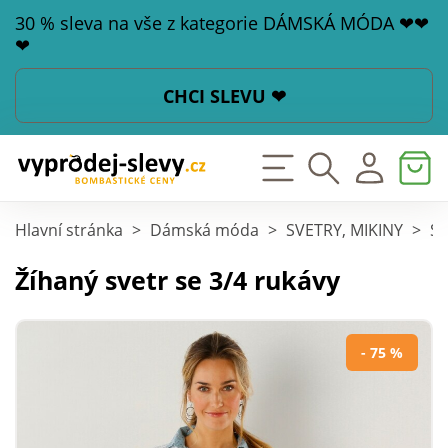
30 % sleva na vše z kategorie DÁMSKÁ MÓDA ❤❤
❤
CHCI SLEVU ❤
Hlavní stránka
>
Dámská móda
>
SVETRY, MIKINY
>
Sv
Žíhaný svetr se 3/4 rukávy
- 75 %