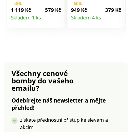
- 48%
- 60%
bude IN! Jemný úplet.
ažurového úpletu
1 119 Kč
579 Kč
949 Kč
379 Kč
Kulatý výstřih. Dlouhé
jemného jako
Detail
Detail
Skladem 1 ks
Skladem 4 ks
halenkové rukávy.
pohlazení, je radost
produktu
produktu
Vpřed uprostřed léga.
ho nosit. Měkký a
Rovný dolní lem. Lze
jemný, mohérový na
prát v pračce.
dotek. Vpředu
zavinovací. Se
šňůrkami na
zavázání. Spadlá
ramena. Dlouhé
Všechny cenové
široké rukávy zúžené
bomby
do vašeho
žebrovaným lemem.
emailu?
Rovný dolní lem
zakončený
Odebírejte náš newsletter a mějte
žebrováním. Lze prát
přehled!
v pračce.
získáte přednostní přístup ke slevám a
akcím