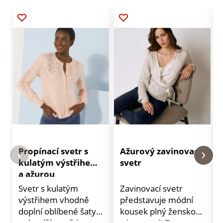
Propínací svetr s
Ažurový zavinovací
kulatým výstřihem
svetr
a ažurou
Svetr s kulatým
Zavinovací svetr
výstřihem vhodně
představuje módní
doplní oblíbené šaty
kousek plný ženskosti
nebo džíny, vždy
a jemnosti! Z