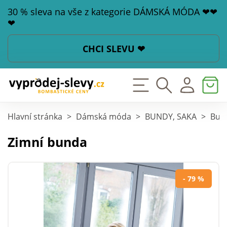
30 % sleva na vše z kategorie DÁMSKÁ MÓDA ❤❤
❤
CHCI SLEVU ❤
Hlavní stránka
>
Dámská móda
>
BUNDY, SAKA
>
Bund
Zimní bunda
- 79 %