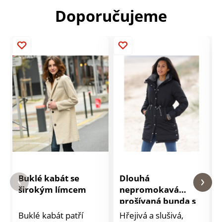
Doporučujeme
Buklé kabát se
Dlouhá
širokým límcem
nepromokavá
prošívaná bunda s
kapucí
Buklé kabát patří
Hřejivá a slušivá,