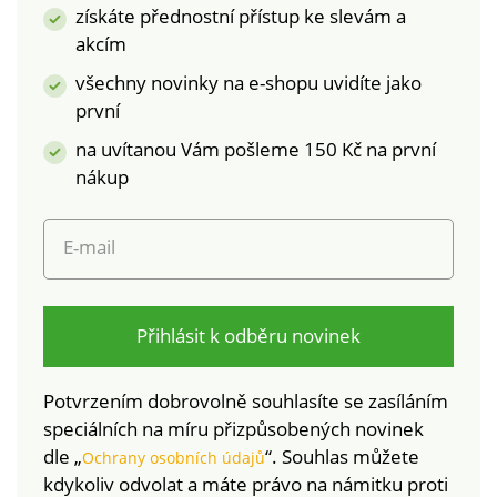
získáte přednostní přístup ke slevám a
patent. Hřejivá
akcím
podšívka z imitace
kožešiny. Lze prát v
všechny novinky na e-shopu uvidíte jako
pračce.
první
na uvítanou Vám pošleme 150 Kč na první
nákup
E-mail
Přihlásit k odběru novinek
Potvrzením dobrovolně souhlasíte se zasíláním
speciálních na míru přizpůsobených novinek
dle „
“. Souhlas můžete
Ochrany osobních údajů
kdykoliv odvolat a máte právo na námitku proti