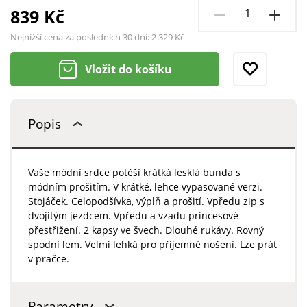
839 Kč
Nejnižší cena za posledních 30 dní:
2 329 Kč
Vložit do košíku
Popis
Vaše módní srdce potěší krátká lesklá bunda s
módním prošitím. V krátké, lehce vypasované verzi.
Stojáček. Celopodšívka, výplň a prošití. Vpředu zip s
dvojitým jezdcem. Vpředu a vzadu princesové
přestřižení. 2 kapsy ve švech. Dlouhé rukávy. Rovný
spodní lem. Velmi lehká pro příjemné nošení. Lze prát
v pračce.
Parametry