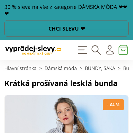
30 % sleva na vše z kategorie DÁMSKÁ MÓDA ❤❤
❤
CHCI SLEVU ❤
Hlavní stránka
>
Dámská móda
>
BUNDY, SAKA
>
Bund
Krátká prošívaná lesklá bunda
- 64 %