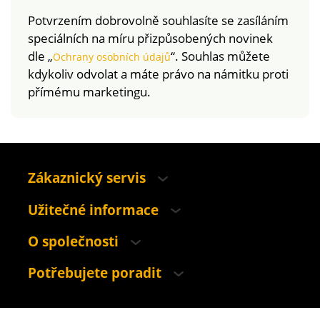
Potvrzením dobrovolně souhlasíte se zasíláním
speciálních na míru přizpůsobených novinek
dle „
“. Souhlas můžete
Ochrany osobních údajů
kdykoliv odvolat a máte právo na námitku proti
přímému marketingu.
Zákaznický servis
Užitečné informace
O společnosti
Potřebujete poradit