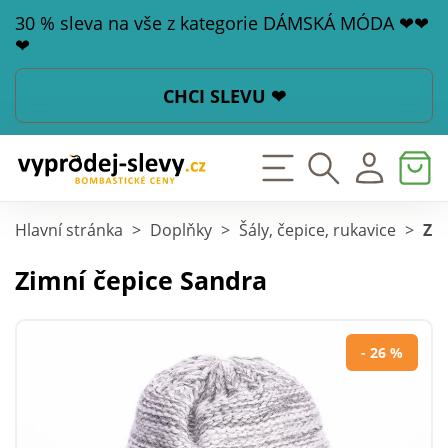
30 % sleva na vše z kategorie DÁMSKÁ MÓDA ❤❤
❤
CHCI SLEVU ❤
Hlavní stránka
>
Doplňky
>
Šály, čepice, rukavice
>
Zi
Zimní čepice Sandra
- 26 %