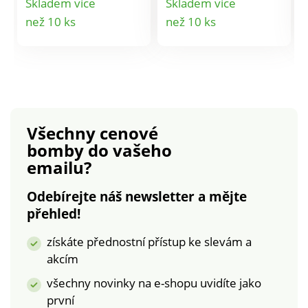
Skladem více
Skladem více
viskóza, 65%
viskóza, 65%
Detail
Detail
než 10 ks
než 10 ks
polyester.
polyester.
produktu
produktu
Všechny cenové
bomby
do vašeho
emailu?
Odebírejte náš newsletter a mějte
přehled!
získáte přednostní přístup ke slevám a
akcím
všechny novinky na e-shopu uvidíte jako
první