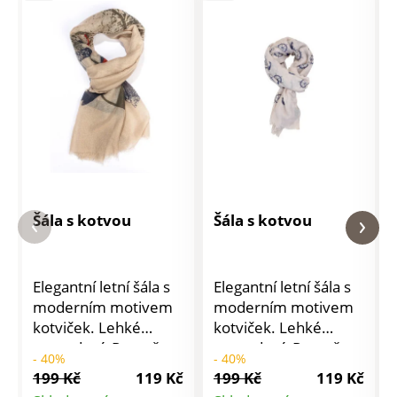
Šála s kotvou
Šála s kotvou
Elegantní letní šála s
Elegantní letní šála s
moderním motivem
moderním motivem
kotviček. Lehké
kotviček. Lehké
provedení. Rozměr:
provedení. Rozměr:
- 40%
- 40%
70 x 180 cm.
70 x 180 cm.
199 Kč
119 Kč
199 Kč
119 Kč
Materiál: 35%
Materiál: 35%