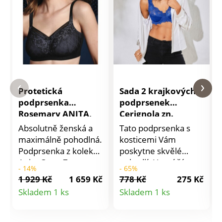
Protetická
Sada 2 krajkových
podprsenka
podprsenek
Rosemary ANITA,
Cerignola zn.
bez kostic
Confidence
Absolutně ženská a
Tato podprsenka s
Lingerie, s
maximálně pohodlná.
kosticemi Vám
kosticemi
Podprsenka z kolekce
poskytne skvělé
Anita Care. Z
pohodlí. Horní část
- 14%
- 65%
pružného úpletu.
košíčků, sedlo mezi
1 929 Kč
1 659 Kč
778 Kč
275 Kč
Jemná krajka.
košíčky, boky a
Detail
Detail
Skladem 1 ks
Skladem 1 ks
Krajkové zdobení
ramínka vpředu z
produktu
produktu
výstřihu. Rafinovaná
krajky. Spodní část
mašlička. Žerzejové
košíčků ze 3 dílů, z