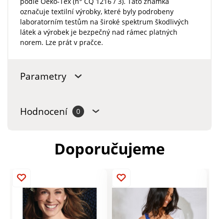
podle Oeko-Tex (n° CQ 1216 / 3). Tato známka
označuje textilní výrobky, které byly podrobeny
laboratorním testům na široké spektrum škodlivých
látek a výrobek je bezpečný nad rámec platných
norem. Lze prát v pračce.
Parametry
Hodnocení
0
Doporučujeme