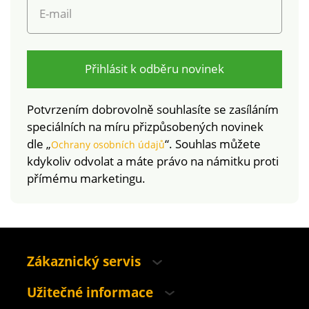
nad rámec platných
E-mail
norem. Lze prát v
pračce.
Přihlásit k odběru novinek
Potvrzením dobrovolně souhlasíte se zasíláním
speciálních na míru přizpůsobených novinek
dle „
“. Souhlas můžete
Ochrany osobních údajů
kdykoliv odvolat a máte právo na námitku proti
přímému marketingu.
Zákaznický servis
Užitečné informace