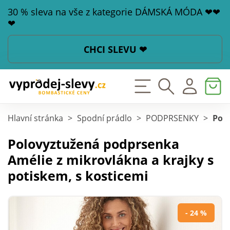
30 % sleva na vše z kategorie DÁMSKÁ MÓDA ❤❤
❤
CHCI SLEVU ❤
Hlavní stránka
>
Spodní prádlo
>
PODPRSENKY
>
Polo
Polovyztužená podprsenka
Amélie z mikrovlákna a krajky s
potiskem, s kosticemi
- 24 %