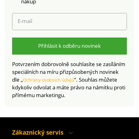
nákup
1216 / 3). Tato
výrobek je bezpečný
známka označuje
nad rámec platných
textilní výrobky, které
norem. Lze prát v
E-mail
byly podrobeny
pračce.
laboratorním testům
na široké spektrum
škodlivých látek a
Přihlásit k odběru novinek
výrobek je bezpečný
nad rámec platných
Potvrzením dobrovolně souhlasíte se zasíláním
norem. Lze prát v
speciálních na míru přizpůsobených novinek
pračce.
dle „
“. Souhlas můžete
Ochrany osobních údajů
kdykoliv odvolat a máte právo na námitku proti
přímému marketingu.
Zákaznický servis