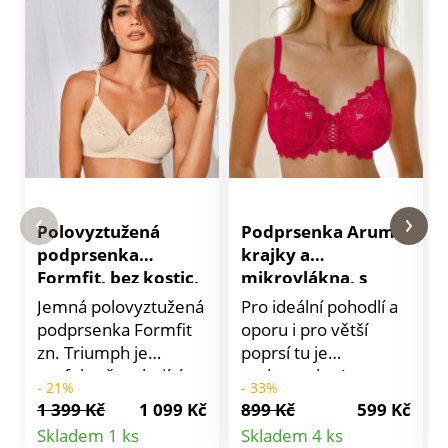
Polovyztužená
Podprsenka Arum z
podprsenka
krajky a
Formfit, bez kostic,
mikrovlákna, s
1+1 zdarma*
kosticemi
Jemná polovyztužená
Pro ideální pohodlí a
podprsenka Formfit
oporu i pro větší
zn. Triumph je
poprsí tu je
perfektně stahující a
podprsenka Arum zn.
- 21%
- 33%
maximálně pohodlná
Sans Complexe, která
1 399 Kč
1 099 Kč
899 Kč
599 Kč
díky svému
se postará o svůdný
Detail
Detail
Skladem 1 ks
Skladem 4 ks
provedení bez kostic.
dekolt. S kosticemi.