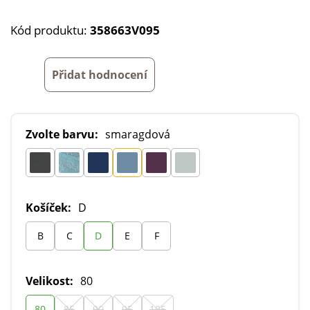
Kód produktu:
358663V095
Přidat hodnocení
Zvolte barvu:
smaragdová
Košíček:
D
B
C
D
E
F
Velikost:
80
80
85
90
95
105