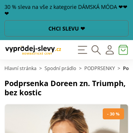
30 % sleva na vše z kategorie DÁMSKÁ MÓDA ❤❤
❤
CHCI SLEVU ❤
Hlavní stránka
>
Spodní prádlo
>
PODPRSENKY
>
Podp
Podprsenka Doreen zn. Triumph,
bez kostic
- 30 %