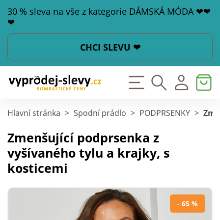
30 % sleva na vše z kategorie DÁMSKÁ MÓDA ❤❤
❤
CHCI SLEVU ❤
Hlavní stránka
>
Spodní prádlo
>
PODPRSENKY
>
Zmen
Zmenšující podprsenka z
vyšívaného tylu a krajky, s
kosticemi
- 65 %