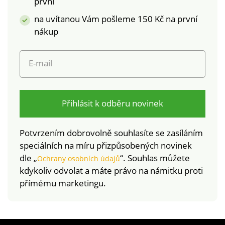
první
škodlivých látek a
ramínek, pružné a
na uvítanou Vám pošleme 150 Kč na první
výrobek je bezpečný
nastavitelné. S
nákup
nad rámec platných
kosticemi. Standard
norem. Lze prát v
100 podle Oeko-Tex.
pračce.
Tato známka
E-mail
označuje textilní
výrobky, které byly
podrobeny
laboratorním testům
Přihlásit k odběru novinek
na široké spektrum
škodlivých látek a
Potvrzením dobrovolně souhlasíte se zasíláním
výrobek je bezpečný
speciálních na míru přizpůsobených novinek
nad rámec platných
dle „
“. Souhlas můžete
Ochrany osobních údajů
norem. Lze prát v
kdykoliv odvolat a máte právo na námitku proti
pračce.
přímému marketingu.