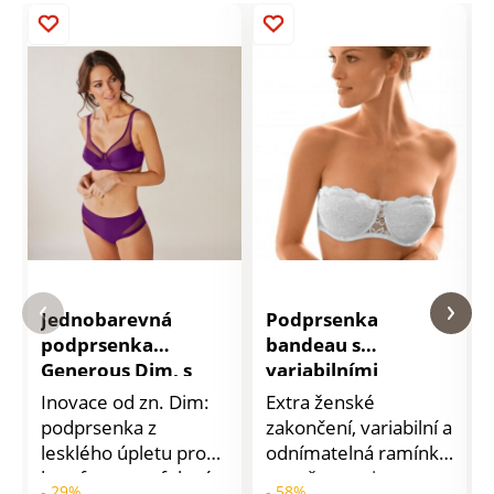
Jednobarevná
Podprsenka
podprsenka
bandeau s
Generous Dim, s
variabilními
kosticemi
ramínky, s
Inovace od zn. Dim:
Extra ženské
kosticemi
podprsenka z
zakončení, variabilní a
lesklého úpletu pro
odnímatelná ramínka
komfort a perfektní
s možnostmi
- 29%
- 58%