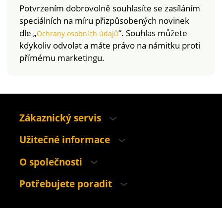
Potvrzením dobrovolně souhlasíte se zasíláním
speciálních na míru přizpůsobených novinek
dle „
“. Souhlas můžete
Ochrany osobních údajů
kdykoliv odvolat a máte právo na námitku proti
přímému marketingu.
Zákaznický servis
Užitečné informace
O společnosti
Potřebujete poradit