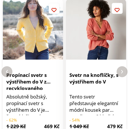
Propínací svetr s
Svetr na knoflíčky, s
výstřihem do V z
výstřihem do V
recyklovaného
polyesteru (1)
Absolutně božský,
Tento svetr
propínací svetr s
představuje elegantní
výstřihem do V je
módní kousek par
šetrný k životnímu
excellence. S hladkým
- 62%
- 54%
prostředí díky svému
pleteným vzorem,
1 229 Kč
469 Kč
1 049 Kč
479 Kč