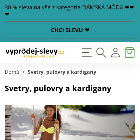
30 % sleva na vše z kategorie DÁMSKÁ MÓDA ❤❤
❤
CHCI SLEVU ❤
Domů
>
Svetry, pulovry a kardigany
Svetry, pulovry a kardigany