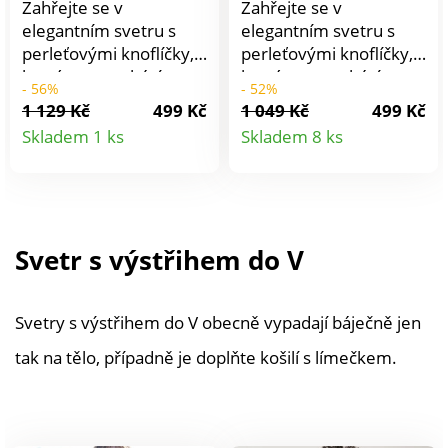
Zahřejte se v
Zahřejte se v
elegantním svetru s
elegantním svetru s
perleťovými knoflíčky,
perleťovými knoflíčky,
kterému neschází
kterému neschází
- 56%
- 52%
šarm. Hladký pletený
šarm. Hladký pletený
1 129 Kč
499 Kč
1 049 Kč
499 Kč
vzor měkký na dotek.
vzor měkký na dotek.
Detail
Detail
Skladem 1 ks
Skladem 8 ks
Kulatý výstřih. Vpředu
Kulatý výstřih. Vpředu
produktu
produkt
na perleťové knoflíčky.
na perleťové knoflíčky.
Dlouhé rukávy, spadlá
Dlouhé rukávy, spadlá
ramena. Rovný dolní
ramena. Rovný dolní
lem. Lze prát v pračce.
lem. Lze prát v pračce.
Svetr s výstřihem do V
Svetry s výstřihem do V obecně vypadají báječně jen
tak na tělo, případně je doplňte košilí s límečkem.