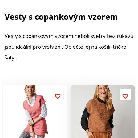
halenkové rukávy. Na
koncích rukávů
Vesty s copánkovým vzorem
knoflíky. Spadlá
ramena. Rovný spodní
lem. Lze prát v pračce.
Vesty s copánkovým vzorem neboli svetry bez rukávů
jsou ideální pro vrstvení. Oblečte jej na košili, tričko,
šaty.