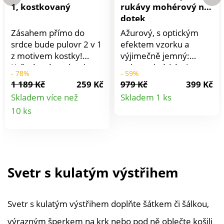
1, kostkovaný
rukávy mohérový na
dotek
Zásahem přímo do
Ažurový, s optickým
srdce bude pulovr 2 v 1
efektem vzorku a
z motivem kostky!
výjimečně jemný:
Kašmírový na dotek.
pulovr s krátkými
- 78%
- 59%
Kulatý uvolněný
rukávy Vám v zimě
1 189 Kč
259 Kč
979 Kč
399 Kč
výstřih. Dlouhé rukávy.
nesmí chybět. Ažurový.
Detail
Skladem více než
Skladem 1 ks
Voálový spodní lem a
Kulatý výstřih. Krátké
Detail
10 ks
produkt
postranní rozparky +
rukávy se žebrovaným
šňůrky na zavázání. Lze
zakončením. Spodní
produktu
prát v pračce.
lem zúžený
žebrováním. Lze prát v
pračce.
Svetr s kulatým výstřihem
Svetr s kulatým výstřihem doplňte šátkem či šálkou,
výrazným šperkem na krk nebo pod ně oblečte košili