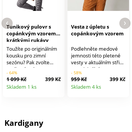
Tunikový pulovr s
Vesta z úpletu s
copánkvým vzorem a
copánkovým vzorem
krátkými rukávy
Toužíte po originálním
Podlehněte medové
kousku pro zimní
jemnosti této pletené
sezónu? Pak zvolte
vesty v aktuálním střihu
tunikový pulovr s
a s originálním vzorem.
- 64%
- 58%
krátkými rukávy a
Hráškový a copánkový
1 099 Kč
399 Kč
959 Kč
399 Kč
pleteným copánkovým
vzor na předním dílu.
Detail
Detail
Skladem 1 ks
Skladem 4 ks
vzorem. Skvělý nejen
Bez rukávů, spadlá
produktu
produkt
pro vrstvení přes
ramena. Kulatý výstřih.
spodní košili. Uvolněný
Žebrování 1x1. Zadní
výstřih do "V". Krátké
díl ze žerzejového
rukávy. Spadlá ramena.
úpletu. Lze prát v
Kardigany
Vpředu copánkový
pračce.
vzor. Rovný spodní