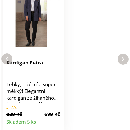
Kardigan Petra
Lehký, ležérní a super
měkký! Elegantní
kardigan ze žíhaného
žerzeje se nosí bez
- 16%
zapínání a je otevřený
829 Kč
699 Kč
pro elegantní a
Detail
Skladem 5 ks
uvolněný vzhled.