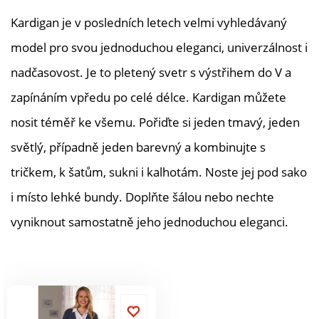
lem. Postranní
Kardigan je v posledních letech velmi vyhledávaný
rozparky. Zadní díl z
rubového žerzeje.
model pro svou jednoduchou eleganci, univerzálnost i
Lichotivá délka. Lze
nadčasovost. Je to pletený svetr s výstřihem do V a
prát v pračce.
zapínáním vpředu po celé délce. Kardigan můžete
nosit téměř ke všemu. Pořiďte si jeden tmavý, jeden
světlý, případně jeden barevný a kombinujte s
tričkem, k šatům, sukni i kalhotám. Noste jej pod sako
i místo lehké bundy. Doplňte šálou nebo nechte
vyniknout samostatně jeho jednoduchou eleganci.