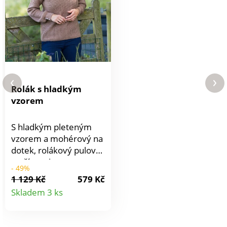
odpovědnější spotřebu,
která respektuje životní
prostředí. Lze prát v
pračce
Rolák s hladkým
vzorem
S hladkým pleteným
vzorem a mohérový na
dotek, rolákový pulovr
patří mezi
- 49%
nepostradatelné
1 129 Kč
579 Kč
kousky této sezóny.
Detail
Skladem 3 ks
Jemný úplet.
produktu
Nadýchaný roláková
límec. Dlouhé