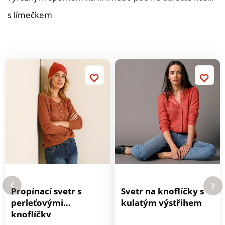
s límečkem
Propínací svetr s
Svetr na knoflíčky s
perleťovými
kulatým výstřihem
knoflíčky