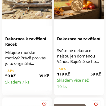
Dekorace k zavěšení
Dekorace na zavěšení
Racek
Světelné dekorace
Milujete mořské
nejsou jen doménou
motivy? Právě pro vás
Vánoc. Báječně se hodí
je tu originální
i na Velikonoce a v jiná
dekorace k
- 50%
- 34%
roční období. LED
119 Kč
59 Kč
zavěšení.Ptačí budka s
59 Kč
39 Kč
dekoraci stačí pouze
Detail
plasticky vyobrazeným
Skladem více než
Skladem 7 ks
zavěsit do okna, na zeď
Detail
rackem a provazový
10 ks
nebo jen tak postavit na
produktu
žebřík s mušličkami,
produkt
parapet či poličku. Díky
lasturami a dřevěnou
teplému světlu navodí
rybičkou dokonale
útulnou a nevšední