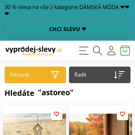
30 % sleva na vše z kategorie DÁMSKÁ MÓDA ❤❤
❤
CHCI SLEVU ❤
Filtrovat
Řadit
"astoreo"
Hledáte