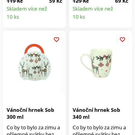
119 Kč
59 Kč
129 Kč
69 Kč
praktickému provedení
Objem 340 ml. Vánoční
Skladem více než
Skladem více než
je náš příborník přesně
motiv Porcelánový
Detail
Detail
10 ks
10 ks
to, co vaše kuchyně
Objem 340 ml
produktu
produkt
potřebuje. Vejde se do
něj ještě víc příborů
nebo kuchyňského
náčiní, než dosud. I
přes velké množství
uloženého náčiní
budete mít snadný
přehled.Materiál
plastRozměry: 275 x
400 x 55 mm
Vánoční hrnek Sob
Vánoční hrnek Sob
300 ml
340 ml
Co by to bylo za zimu a
Co by to bylo za zimu a
příjemné svátky bez
příjemné svátky bez