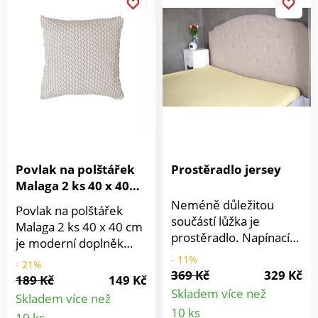
zdravotně nezávadných
a domovu tím dávat
materiálů. Vyrobeno v
nový barevný odstín.
ČR. Gramáž 400 g/m2.
Orientační rozměry:
Doporučené praní na
podsedák 38 x 38 cm,
60 °C. Materiál: 100%
opěradlo výška 50 cm,
bavlna.
šířka 38 cm. Materiál:
80% polyester a 20%
spandex. Motiv
jednobarevný –
plastický károvaný
vzor. Snadná obměna
Povlak na polštářek
Prostěradlo jersey
židlí Vysoce elastické
Malaga 2 ks 40 x 40
Vhodné pro mnoho
cm
Neméně důležitou
Povlak na polštářek
typů židlí Kvalitní a silný
součástí lůžka je
Malaga 2 ks 40 x 40 cm
materiál
prostěradlo. Napínací
je moderní doplněk
žerzejové prostěradlo z
každého domova. Je
- 11%
- 21%
naší nabídky splňuje
369 Kč
329 Kč
pružný a velmi snadno
189 Kč
149 Kč
všechny požadavky na
se přizpůsobí i větším
Skladem více než
Skladem více než
komfort a příjemně
Detail
rozměrům polštáře.
Detail
10 ks
10 ks