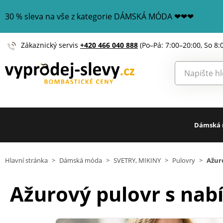
30 % sleva na vše z kategorie DÁMSKÁ MÓDA ❤❤❤
Zákaznický servis
+420 466 040 888
(Po–Pá: 7:00–20:00, So 8:
Dámská
Hlavní stránka
>
Dámská móda
>
SVETRY, MIKINY
>
Pulovry
>
Ažur
Ažurový pulovr s nab