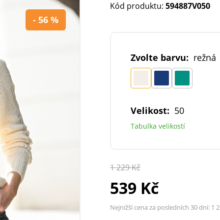
Kód produktu:
594887V050
- 56 %
Zvolte barvu:
režná
Velikost:
50
Tabulka velikostí
1 229 Kč
539 Kč
Nejnižší cena za posledních 30 dní:
1 2