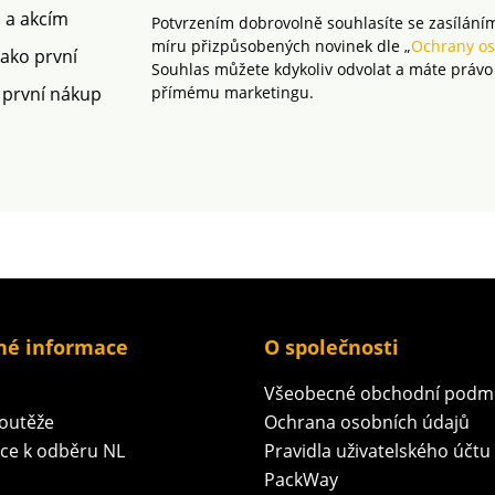
m a akcím
Potvrzením dobrovolně souhlasíte se zasílání
míru přizpůsobených novinek dle „
Ochrany os
jako první
Souhlas můžete kdykoliv odvolat a máte právo
 první nákup
přímému marketingu.
né informace
O společnosti
Všeobecné obchodní podm
soutěže
Ochrana osobních údajů
ace k odběru NL
Pravidla uživatelského účtu
PackWay