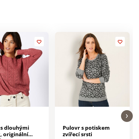
 s dlouhými
Pulovr s potiskem
 originální
zvířecí srsti