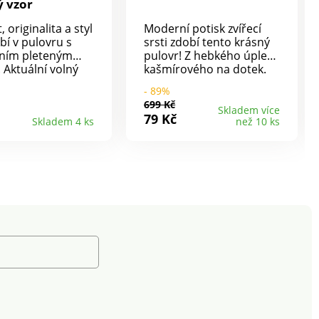
ý vzor
 originalita a styl
Moderní potisk zvířecí
bí v pulovru s
srsti zdobí tento krásný
lním pleteným
pulovr! Z hebkého úpletu
 Aktuální volný
kašmírového na dotek.
Z jemného úpletu.
Ve střihu snadném na
- 89%
ním dílu ažurový
údržbu i nošení.
699 Kč
kový vzor.
Zakulacený výstřih.
Skladem více
79 Kč
Skladem 4 ks
než 10 ks
 zadní díl s
Dlouhé rukávy. Rovný
m pleteným
spodní lem.
 Kulatý výstřih.
volán vpředu a
Dlouhé rukávy a
ramena. Rovný
lem. Žebrované
ní. Lze prát v
 Sušit naplocho.