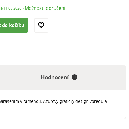
Možnosti doručení
-
me 11.08.2026)
t do košíku
Hodnocení
0
s nařasením v ramenou. Ažurový grafický design vpředu a