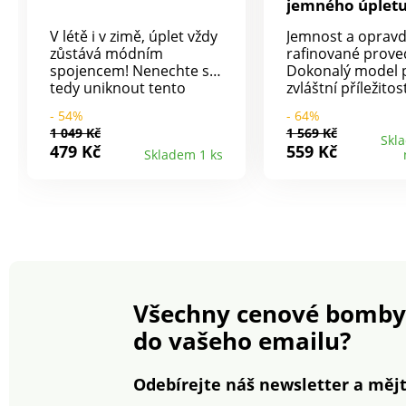
jemného úplet
V létě i v zimě, úplet vždy
Jemnost a oprav
zůstává módním
rafinované prove
spojencem! Nenechte si
Dokonalý model 
tedy uniknout tento
zvláštní příležitost
pulovr s dlouhými
Vpředu i vzadu vý
- 54%
- 64%
rukávy. Lodičkový
do "V". Vzadu efe
1 049 Kč
1 569 Kč
výstřih. Spadlá ramena.
vsadka ve stylu "
Skl
479 Kč
559 Kč
Skladem 1 ks
Dlouhé rukávy. Rovný
Dlouhé rukávy. R
spodní lem. Lze prát v
spodní lem. Lze p
pračce.
pračce.
Všechny cenové bomby
do vašeho emailu?
Odebírejte náš newsletter a mějt