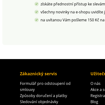
získáte přednostní přístup ke slevá
všechny novinky na e-shopu uvidíte 
na uvítanou Vám pošleme 150 Kč na
Zákaznický servis
Užiteč
Formulář pro odstoupení od
O nás
smlouvy
Akce a 
Způsoby doručení a platby
Registr
Sledování objednávky
Blog