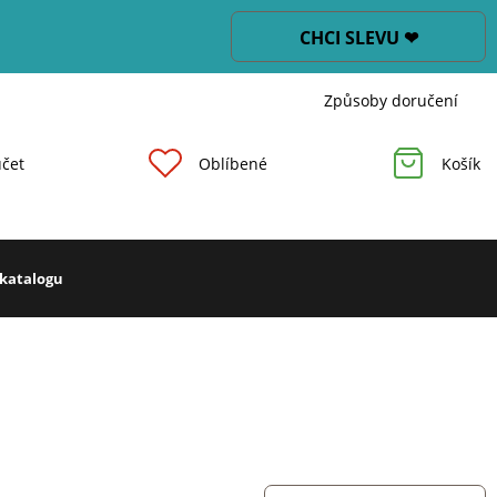
CHCI SLEVU ❤
Způsoby doručení
čet
Oblíbené
Košík
 katalogu