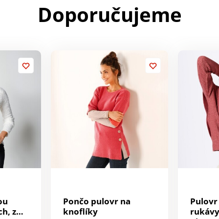
Doporučujeme
ou
Pončo pulovr na
Pulovr
h, z
knoflíky
rukávy,