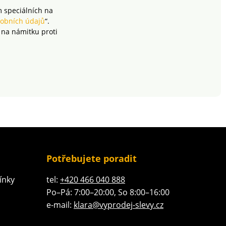
m speciálních na
obních údajů
“.
 na námitku proti
Potřebujete poradit
ínky
tel:
+420 466 040 888
Po–Pá: 7:00–20:00, So 8:00–16:00
e-mail:
klara@vyprodej-slevy.cz