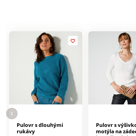
Pulovr s dlouhými
Pulovr s výšivk
rukávy
motýla na zádec