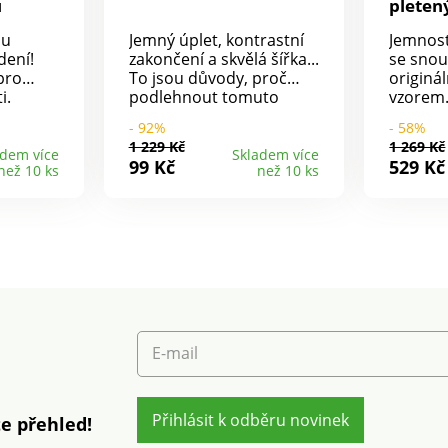
u
pleten
du
Jemný úplet, kontrastní
Jemnost,
dení!
zakončení a skvělá šířka...
se snou
pro
To jsou důvody, proč
originá
i.
podlehnout tomuto
vzorem.
střih
hřejivému pončo
střih. 
- 92%
- 58%
ktní
pulovru! Z hřejivého
Na před
1 229 Kč
1 269 Kč
motýla".
měkkého úpletu. Snadná
a copán
adem více
Skladem více
99 Kč
529 Kč
než 10 ks
než 10 ks
ovný
údržba, lze prát v pračce.
Rukávy a
rát v
Kulatý uvolněný výstřih.
hladký
Rukávy k loktům, spadlá
vzorem.
ramena. Postranní
Plochý 
rozparky s kontrastní
vzadu. 
knoflíkovou légou. Rovný
spadlá 
spodní lem.
spodní 
zakonče
pračce.
E-mail
Přihlásit k odběru novinek
e přehled!