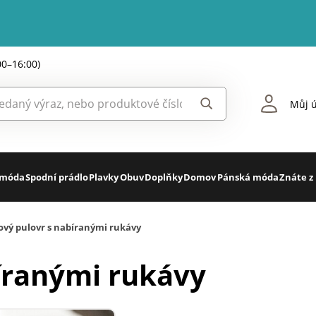
00–16:00)
Můj ú
 móda
Spodní prádlo
Plavky
Obuv
Doplňky
Domov
Pánská móda
Znáte z
ový pulovr s nabíranými rukávy
íranými rukávy