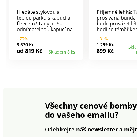
Hledáte stylovou a
Příjemně lehká: T
teplou parku s kapucí a
prošívaná bunda
fleecem? Tady je! S
bude provázet lét
odnímatelnou kapucí na
hodí se téměř ke
zip. Se stojáčkem.
ve Vašem šatníku
- 77%
- 31%
Zapínání zip krytý
Klasika s prošívá
3 570 Kč
1 299 Kč
patkou, dvojitý jezdec.
kosočtverce. Líme
Skl
od 819 Kč
899 Kč
Skladem 8 ks
Členitý střih. 2 kapsy s
manžety a kapsy 
paspulkou a zipem. 1
sametově měkký
vnitřní kapsička. Dlouhé
manšestrem. Leh
rukávy s přestřižením + 2
hřejivá vrchní vrs
nášivkami na každém
Límec a lemování
rukávu. Pružné vnitřní
manšestru. Unive
manžety. Konce rukávů
pro kombinování
nastavitelné pomoví
Jednoduchá údrž
patky na suchý zip. S
Všechny cenové bomby
nepromokavou úpravou.
S výplní a podšívkou. Lze
do vašeho emailu?
prát v pračce na 30 °C.
Odebírejte náš newsletter a mějt