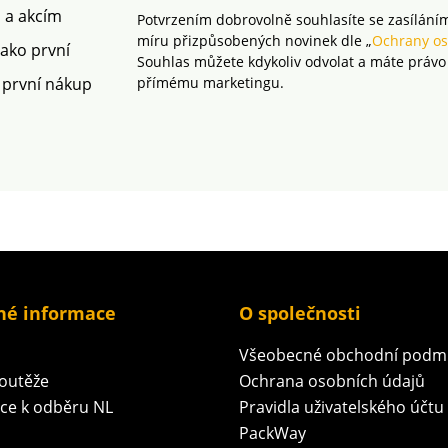
m a akcím
Potvrzením dobrovolně souhlasíte se zasílání
míru přizpůsobených novinek dle „
Ochrany os
jako první
Souhlas můžete kdykoliv odvolat a máte právo
 první nákup
přímému marketingu.
né informace
O společnosti
Všeobecné obchodní podm
soutěže
Ochrana osobních údajů
ace k odběru NL
Pravidla uživatelského účtu
PackWay