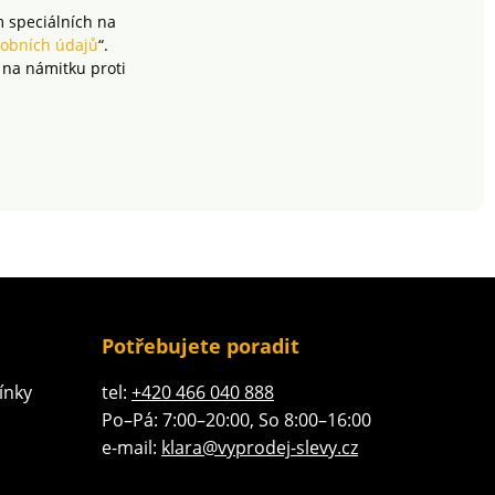
m speciálních na
obních údajů
“.
 na námitku proti
Potřebujete poradit
ínky
tel:
+420 466 040 888
Po–Pá: 7:00–20:00, So 8:00–16:00
e-mail:
klara@vyprodej-slevy.cz