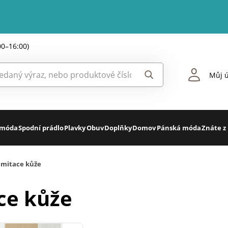
00–16:00)
Můj ú
 móda
Spodní prádlo
Plavky
Obuv
Doplňky
Domov
Pánská móda
Znáte z
imitace kůže
ce kůže