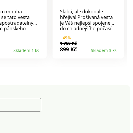
vým mnoha
Slabá, ale dokonale
se tato vesta
hřejivá! Prošívaná vesta
nepostradatelným
je Váš nejlepší spojenec
m pánského
do chladnějšího počasí.
. Stojáček. Zipové
Bez rukávů. Se
- 49%
í. Vpředu v
stojáčkem, uvnitř
1 769 Kč
u vsadka. 4
kontrastní pruh. S
899 Kč
Skladem 1 ks
Skladem 3 ks
kapsy s klopou, z
hřejivou výplní. Členitý
na suchý zip. Na 1
střih. 2 postranní kapsy,
roužek na klíče. 1
1 vnitřní kapsa. Zapínání
kapsa na zip.
na zip. Pružné zakončení
a. Lze prát v
průramků a spodního
lemu.