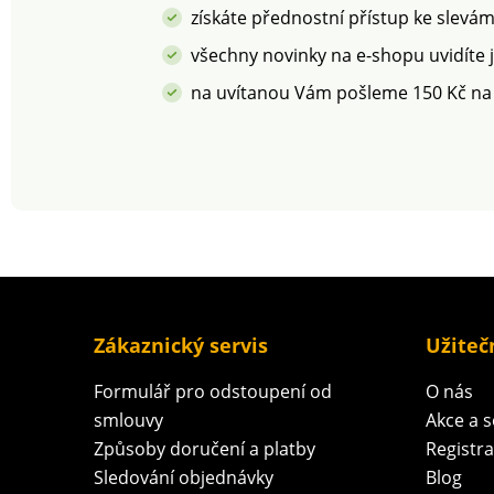
získáte přednostní přístup ke slevá
všechny novinky na e-shopu uvidíte 
na uvítanou Vám pošleme 150 Kč na
Zákaznický servis
Užiteč
Formulář pro odstoupení od
O nás
smlouvy
Akce a 
Způsoby doručení a platby
Registr
Sledování objednávky
Blog