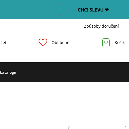
CHCI SLEVU ❤
Způsoby doručení
čet
Oblíbené
Košík
 katalogu