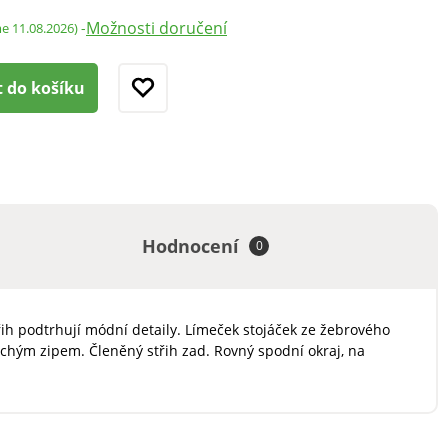
Možnosti doručení
-
me 11.08.2026)
t do košíku
Hodnocení
0
h podtrhují módní detaily. Límeček stojáček ze žebrového
chým zipem. Členěný střih zad. Rovný spodní okraj, na