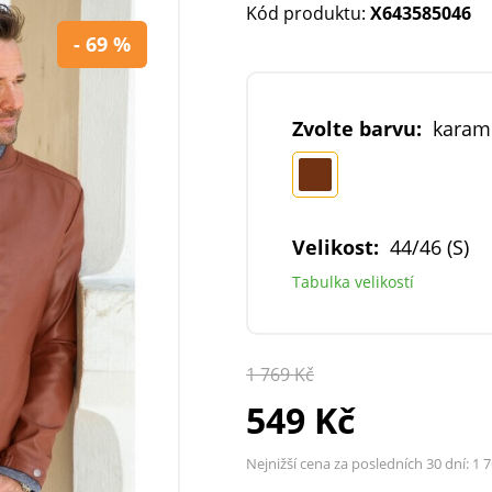
Kód produktu:
X643585046
- 69 %
Zvolte barvu:
karam
Velikost:
44/46 (S)
Tabulka velikostí
1 769 Kč
549 Kč
Nejnižší cena za posledních 30 dní:
1 7