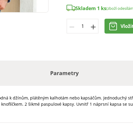
Skladem 1 ks
(zboží odesílá
Vloži
Parametry
hodná k džínům, plátěným kalhotám nebo kapsáčům. Jednoduchý stři
 knoflíčkem. 2 šikmé paspulové kapsy. Uvnitř 1 náprsní kapsa se su