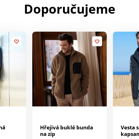
Doporučujeme
ná
Hřejivá buklé bunda
Vesta 
na zip
kapsam