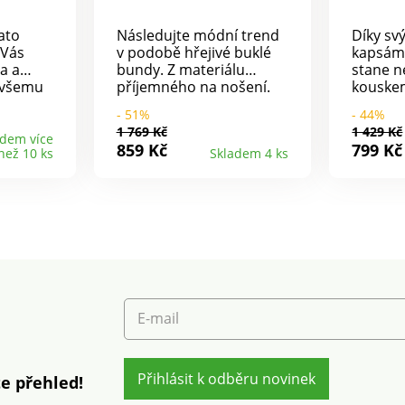
ato
Následujte módní trend
Díky s
 Vás
v podobě hřejivé buklé
kapsám 
a a
bundy. Z materiálu
stane 
 všemu
příjemného na nošení.
kouske
.
Stojáček. Zipové
šatníku
- 51%
- 44%
ním do
zapínání, kontrastní zip.
zapínán
1 769 Kč
1 429 Kč
c,
Velká náprsní kontrastní
rameno
adem více
859 Kč
799 Kč
než 10 ks
Skladem 4 ks
podšité
kapsa se zipem. 2 kapsy s
našité 
m
kontrastním zipem.
toho 2 
ká,
Dlouhé rukávy. Rovný
kapse k
tva.
spodní lem. Lze prát v
vnitřní 
 z
pračce.
Podšívk
rzální
pračce.
.
ba.
E-mail
Přihlásit k odběru novinek
e přehled!