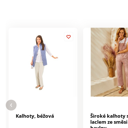
Kalhoty, béžová
Široké kalhoty 
laclem ze směsi
bavlny