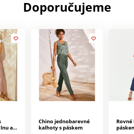
Doporučujeme
s
Chino jednobarevné
Rovné 
 lnu a
kalhoty s páskem
páske