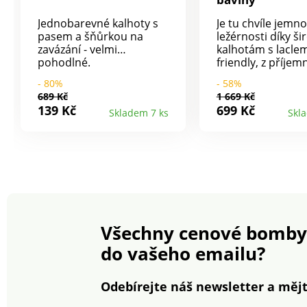
Jednobarevné kalhoty s
Je tu chvíle jemno
pasem a šňůrkou na
ležérnosti díky š
zavázání - velmi
kalhotám s laclem
pohodlné.
friendly, z příjem
směsi bavlny a ln
- 80%
- 58%
vše pro Vaši
689 Kč
1 669 Kč
spokojenost. Běž
139 Kč
699 Kč
Skladem 7 ks
Skl
výška pasu. Široký
Vpředu a vzadu
čtvercový výstřih.
Vpředu ramínka 
nastavením na uz
Vpředu 1 našitá k
kapsy v postrann
švech. 100% příro
eco-friendly, len j
Všechny cenové bomby
přírodní vlákno
pěstované bez u
do vašeho emailu?
zavlažování. Prod
termoregulační, v
přináší jemnou sv
Odebírejte náš newsletter a mějt
Lze prát v pračce.