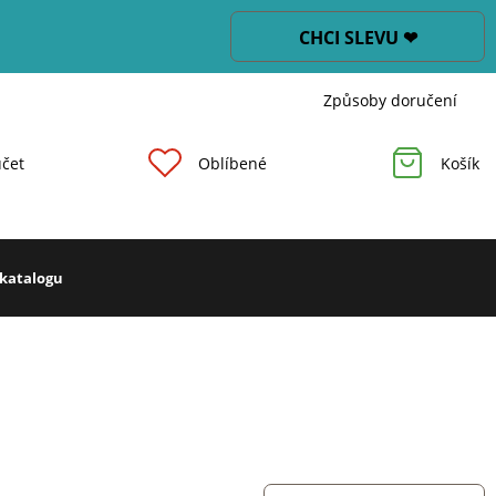
CHCI SLEVU ❤
Způsoby doručení
čet
Oblíbené
Košík
 katalogu