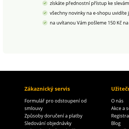
získáte přednostní přístup ke slevá
všechny novinky na e-shopu uvidíte 
na uvítanou Vám pošleme 150 Kč na
Zákaznický servis
Užiteč
Formulář pro odstoupení od
O nás
smlouvy
Akce a 
Způsoby doručení a platby
Registr
Sledování objednávky
Blog