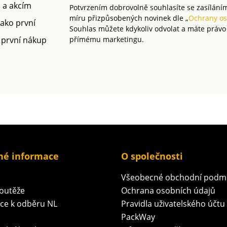
m a akcím
Potvrzením dobrovolně souhlasíte se zasílání
míru přizpůsobených novinek dle „
Ochrany os
jako první
Souhlas můžete kdykoliv odvolat a máte právo
 první nákup
přímému marketingu.
né informace
O společnosti
Všeobecné obchodní podm
soutěže
Ochrana osobních údajů
ace k odběru NL
Pravidla uživatelského účtu
PackWay