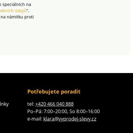
m speciálních na
obních údajů
“.
 na námitku proti
Potřebujete poradit
ínky
tel:
+420 466 040 888
Po–Pá: 7:00–20:00, So 8:00–16:00
e-mail:
klara@vyprodej-slevy.cz