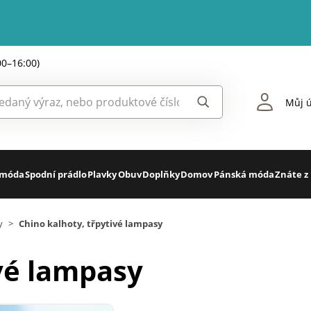
00–16:00)
Můj ú
 móda
Spodní prádlo
Plavky
Obuv
Doplňky
Domov
Pánská móda
Znáte z
y
>
Chino kalhoty, třpytivé lampasy
ivé lampasy