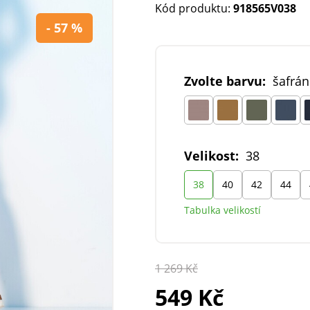
Kód produktu:
918565V038
- 57 %
Zvolte barvu:
šafrá
Velikost:
38
38
40
42
44
Tabulka velikostí
1 269 Kč
549 Kč