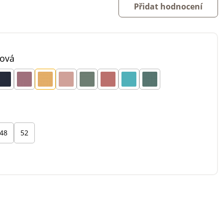
Přidat hodnocení
nová
48
52