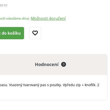
69 Kč
Možnosti doručení
-
boží odesíláme zítra)
t do košíku
Hodnocení
0
asu. Vsazený tvarovaný pas s poutky. Vpředu zip + knoflík. 2