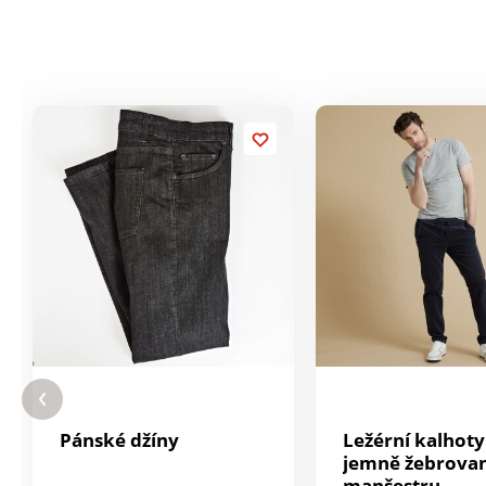
Pánské džíny
Ležérní kalhoty
jemně žebrova
manšestru