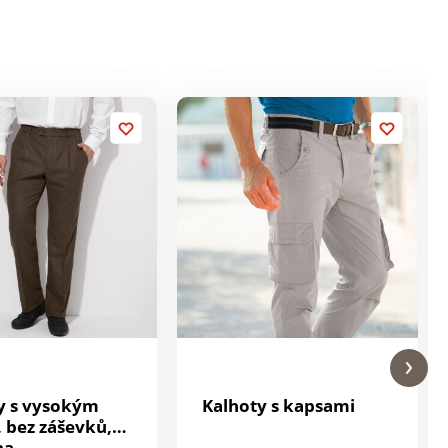
y s vysokým
Kalhoty s kapsami
 bez záševků,
na