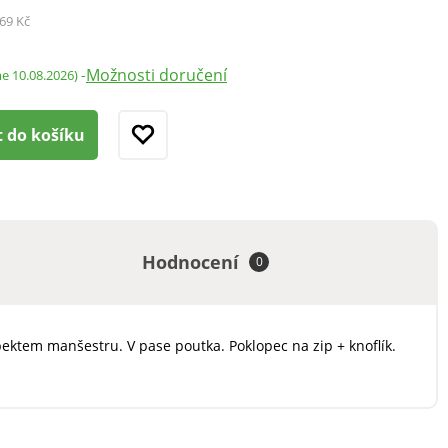
69 Kč
Možnosti doručení
-
me 10.08.2026)
t do košíku
Hodnocení
0
pektem manšestru. V pase poutka. Poklopec na zip + knoflík.