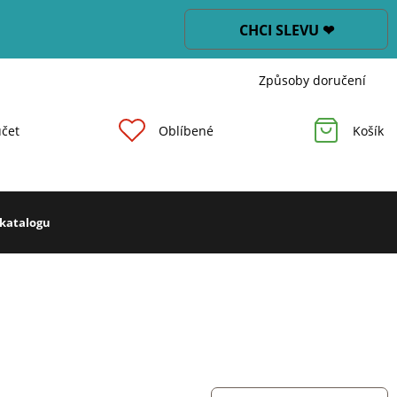
CHCI SLEVU ❤
Způsoby doručení
čet
Oblíbené
Košík
 katalogu