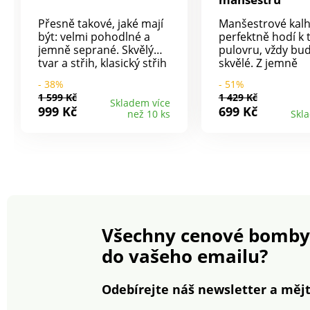
Přesně takové, jaké mají
Manšestrové kalh
být: velmi pohodlné a
perfektně hodí k t
jemně seprané. Skvělý
pulovru, vždy bu
tvar a střih, klasický střih
skvělé. Z jemně
s 5 kapsami a rovnými
žebrovaného man
- 38%
- 51%
nohavicemi. Obsah
Pružný materiál.
1 599 Kč
1 429 Kč
elastanu zajišťuje
střih. Pružný pas
Skladem více
999 Kč
699 Kč
než 10 ks
Skl
pohodlnou volnost
na stažení. 2 klín
pohybu. Elastická
kapsy vpředu. 1 k
pohodlná
paspulkou vzadu.
džínovina.Bezvadné
Nohavice zakonč
provedení.Snadná
lemem. Standard
údržba.
podle Oeko-Tex (
1216 / 3 IFTH). Ta
známka označuje t
výrobky, které by
Všechny cenové bomby
podrobeny labor
testům na široké
do vašeho emailu?
spektrum škodliv
látek a výrobek je
bezpečný nad rá
Odebírejte náš newsletter a mějt
platných norem. 