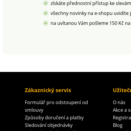
v pračce.
získáte přednostní přístup ke slevá
všechny novinky na e-shopu uvidíte 
na uvítanou Vám pošleme 150 Kč na
Zákaznický servis
Užiteč
Formulář pro odstoupení od
O nás
smlouvy
Akce a 
Způsoby doručení a platby
Registr
Sledování objednávky
Blog