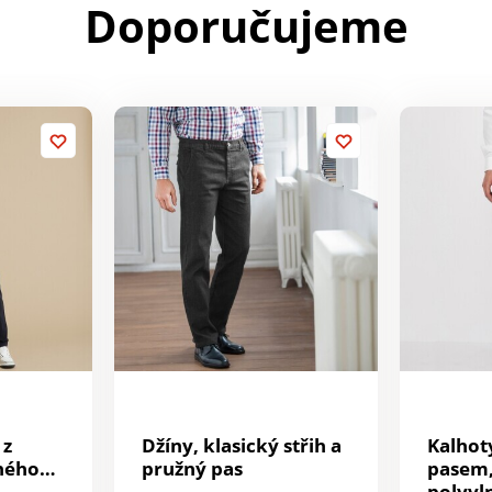
Doporučujeme
 z
Džíny, klasický střih a
Kalhot
ného
pružný pas
pasem,
polyvl