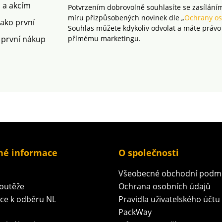
platných norem. Lze prát
stupeň.
m a akcím
Potvrzením dobrovolně souhlasíte se zasílání
v pračce.
míru přizpůsobených novinek dle „
Ochrany os
jako první
Souhlas můžete kdykoliv odvolat a máte právo
 první nákup
přímému marketingu.
né informace
O společnosti
Všeobecné obchodní podm
soutěže
Ochrana osobních údajů
ace k odběru NL
Pravidla uživatelského účtu
PackWay