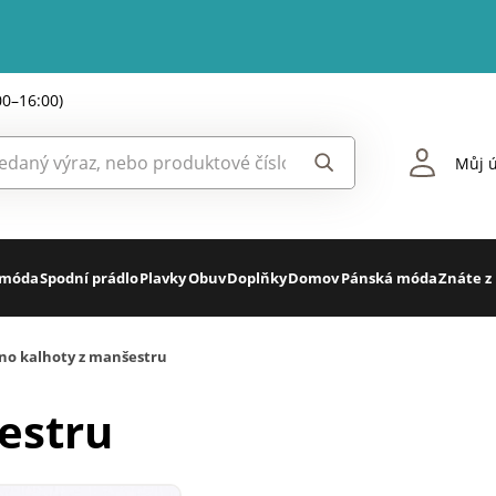
00–16:00)
Můj ú
 móda
Spodní prádlo
Plavky
Obuv
Doplňky
Domov
Pánská móda
Znáte z
no kalhoty z manšestru
estru