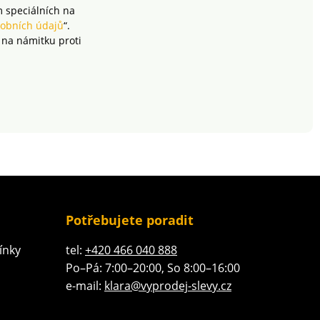
m speciálních na
obních údajů
“.
 na námitku proti
Potřebujete poradit
ínky
tel:
+420 466 040 888
Po–Pá: 7:00–20:00, So 8:00–16:00
e-mail:
klara@vyprodej-slevy.cz