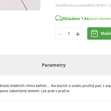
Nejnižší cena za posledních 30 dní:
1 2
Skladem 1 ks
(zboží odesílá
Vloži
Parametry
dnosti módních chino kalhot.... Na bocích a vzadu pružný pas, s as
havice zakončené lemem. Lze prát v pračce.