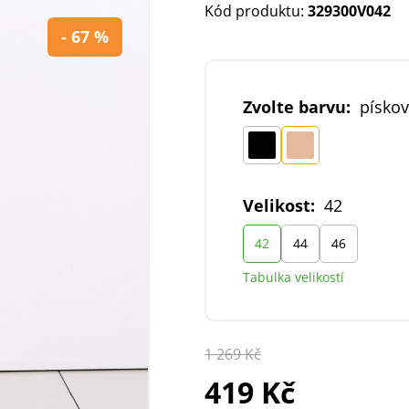
Kód produktu:
329300V042
- 67 %
Zvolte barvu:
písko
Velikost:
42
42
44
46
Tabulka velikostí
1 269 Kč
419 Kč