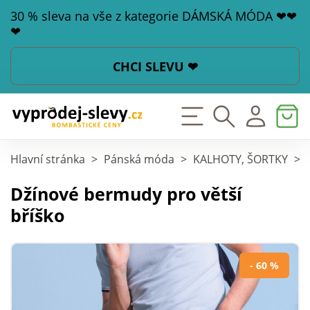
30 % sleva na vše z kategorie DÁMSKÁ MÓDA ❤❤
❤
CHCI SLEVU ❤
Hlavní stránka
>
Pánská móda
>
KALHOTY, ŠORTKY
>
Džínové bermudy pro větší
bříško
- 60 %