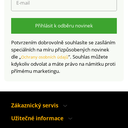
E-mail
Přihlásit k odběru novinek
Potvrzením dobrovolně souhlasíte se zasíláním
speciálních na míru přizpůsobených novinek
dle „
“. Souhlas můžete
Ochrany osobních údajů
kdykoliv odvolat a máte právo na námitku proti
přímému marketingu.
Zákaznický servis
Užitečné informace