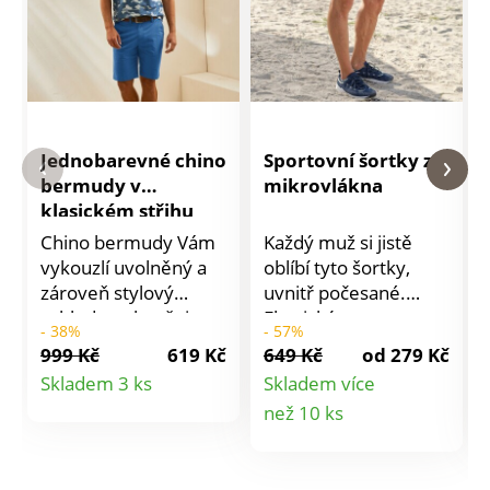
Jednobarevné chino
Sportovní šortky z
bermudy v
mikrovlákna
klasickém střihu
Chino bermudy Vám
Každý muž si jistě
vykouzlí uvolněný a
oblíbí tyto šortky,
zároveň stylový
uvnitř počesané.
vzhled, vyzkoušejte
Elastický pas se
- 38%
- 57%
je! Dokonale
šňůrkou na stažení.
999 Kč
619 Kč
649 Kč
od 279 Kč
padnoucí, střižené z
Postranní kapsy s
Detail
Skladem 3 ks
Skladem více
pružného plátna.
paspulkou na zip. Lze
Detail
než 10 ks
produktu
Vnitřek pasu ze
prát v pračce.
šambré. Rovný
produktu
moderní střih. V pase