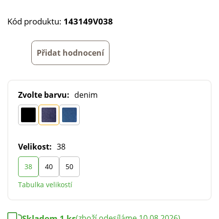
Kód produktu:
143149V038
Přidat hodnocení
Zvolte barvu:
denim
Velikost:
38
38
40
50
Tabulka velikostí
Skladem 1 ks
(zboží odesíláme 10.08.2026)