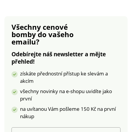
poutka. Zapínání na
zip + 1 knoflík. 2
klínové kapsy. 1
kapsička. 2 kapsy s
Všechny cenové
knoflíkovou
bomby
do vašeho
paspulkou vzadu. Lze
emailu?
prát v pračce.
Odebírejte náš newsletter a mějte
přehled!
získáte přednostní přístup ke slevám a
akcím
všechny novinky na e-shopu uvidíte jako
první
na uvítanou Vám pošleme 150 Kč na první
nákup