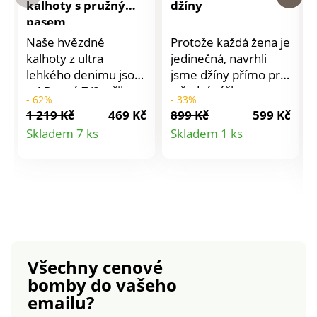
kalhoty s pružným
džíny
pasem
Naše hvězdné
Protože každá žena je
kalhoty z ultra
jedinečná, navrhli
lehkého denimu jsou
jsme džíny přímo pro
tu! Rovný 7/8 střih.
střední výšku
- 62%
- 33%
Úpletový pas.
postavu. Ze
1 219 Kč
469 Kč
899 Kč
599 Kč
Bavlněný denim.
strečového
Detail
Detail
Skladem 7 ks
Skladem 1 ks
Vpředu 2 našité
materiálu. Rovný
produktu
produktu
kapsy s knoflíkem a
padnoucí střih. 5
očkem. Vzadu 2
kapes. Běžná výška
našité kapsy. Lze prát
pasu. V pase poutka,
v pračce.
od vel. 44 vzadu na
bocích pružný.
Kontrastní prošití. Z
pružného denimu.
Všechny cenové
Standard 100 podle
bomby
do vašeho
Oeko-Tex (n° CQ
emailu?
1216/3 IFTH). Tato