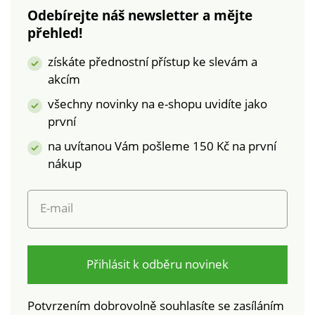
známka označuje
Odebírejte náš newsletter a mějte
textilní výrobky, které
přehled!
byly podrobeny
laboratorním testům
získáte přednostní přístup ke slevám a
na široké spektrum
akcím
škodlivých látek a
výrobek je bezpečný
všechny novinky na e-shopu uvidíte jako
nad rámec platných
první
norem. Lze prát v
na uvítanou Vám pošleme 150 Kč na první
pračce.
nákup
E-mail
Přihlásit k odběru novinek
Potvrzením dobrovolně souhlasíte se zasíláním