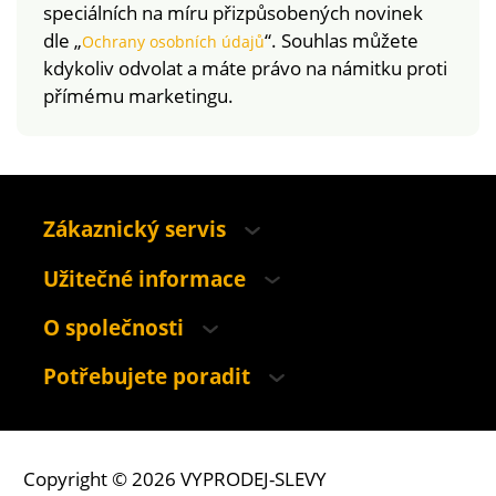
speciálních na míru přizpůsobených novinek
dle „
“. Souhlas můžete
Ochrany osobních údajů
kdykoliv odvolat a máte právo na námitku proti
přímému marketingu.
Zákaznický servis
Užitečné informace
O společnosti
Potřebujete poradit
Copyright © 2026 VYPRODEJ-SLEVY