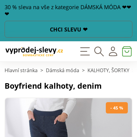
30 % sleva na vše z kategorie DÁMSKÁ MÓDA ❤❤
❤
CHCI SLEVU ❤
Hlavní stránka
>
Dámská móda
>
KALHOTY, ŠORTKY
>
Boyfriend kalhoty, denim
- 45 %