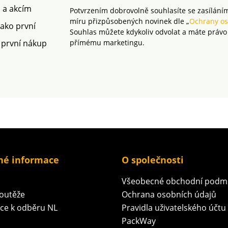
m a akcím
Potvrzením dobrovolně souhlasíte se zasílání
čný nad
míru přizpůsobených novinek dle „
Ochrany os
norem.
jako první
Souhlas můžete kdykoliv odvolat a máte právo
 první nákup
přímému marketingu.
né informace
O společnosti
Všeobecné obchodní podm
soutěže
Ochrana osobních údajů
ace k odběru NL
Pravidla uživatelského účtu
PackWay