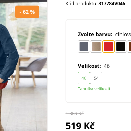
Kód produktu:
317784V046
- 62 %
Zvolte barvu:
cihlov
Velikost:
46
46
54
Tabulka velikostí
1 369 Kč
519 Kč