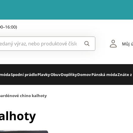
00–16:00)
Můj ú
 móda
Spodní prádlo
Plavky
Obuv
Doplňky
Domov
Pánská móda
Znáte z
ardénové chino kalhoty
alhoty