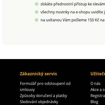
škodlivých látek a
získáte přednostní přístup ke slevá
výrobek je bezpe
rámec platných 
všechny novinky na e-shopu uvidíte 
Lze prát v pračce.
na uvítanou Vám pošleme 150 Kč na
Zákaznický servis
Užiteč
Formulář pro odstoupení od
O nás
smlouvy
Akce a 
Způsoby doručení a platby
Registr
Sledování objednávky
Blog