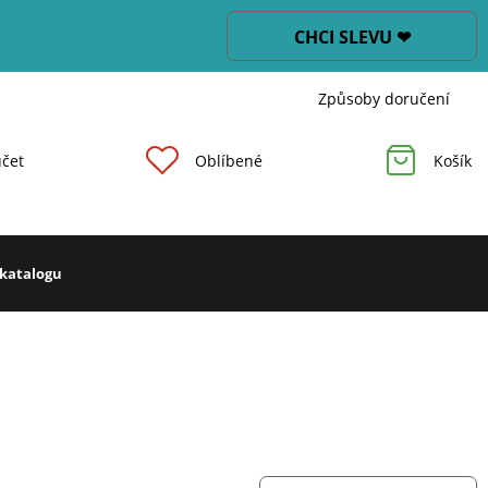
CHCI SLEVU ❤
Způsoby doručení
čet
Oblíbené
Košík
 katalogu