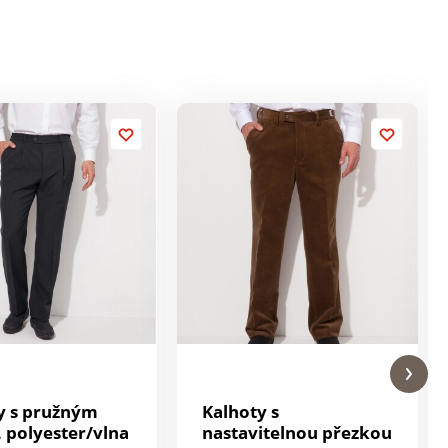
y s pružným
Kalhoty s
 polyester/vlna
nastavitelnou přezkou