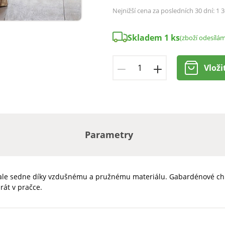
Nejnižší cena za posledních 30 dní:
1 3
Skladem 1 ks
(zboží odesílá
Vloži
Parametry
onale sedne díky vzdušnému a pružnému materiálu. Gabardénové chino
rát v pračce.