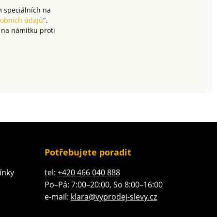
m speciálních na
obních údajů
“.
 na námitku proti
Potřebujete poradit
ínky
tel:
+420 466 040 888
Po–Pá: 7:00–20:00, So 8:00–16:00
e-mail:
klara@vyprodej-slevy.cz