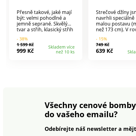
Přesně takové, jaké mají
Strečové džíny j
být: velmi pohodlné a
navrhli speciálně
jemně seprané. Skvělý
malou postavu (
tvar a střih, klasický střih
než 173 cm). V r
s 5 kapsami a rovnými
střihu, můžete je
- 38%
- 15%
nohavicemi. Obsah
kombinovat s Vaš
1 599 Kč
749 Kč
elastanu zajišťuje
oblíbenými kousk
Skladem více
999 Kč
639 Kč
než 10 ks
Skl
pohodlnou volnost
Rovný střih nohav
pohybu. Elastická
volnější na stehn
pohodlná
s poutky. Poklop
džínovina.Bezvadné
knoflíky. 2 kapsy 
provedení.Snadná
kapsička vpředu.
údržba.
zvýšený díl, nášiv
našité kapsy. Ro
nohavice s ohrnu
Standard 100 pod
Všechny cenové bomby
Oeko-Tex (n° CQ 1
IFTH). Tato znám
do vašeho emailu?
označuje textilní 
které byly podro
laboratorním te
Odebírejte náš newsletter a mějt
široké spektrum