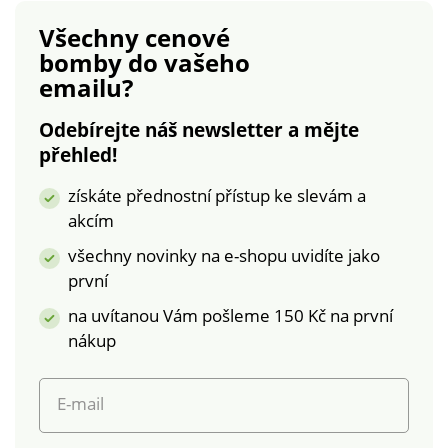
na konci rukávů.
Všechny cenové
Rovný spodní lem se
bomby
do vašeho
široký vsazeným
emailu?
volánem a
nařasením. Lze prát v
Odebírejte náš newsletter a mějte
pračce.
přehled!
získáte přednostní přístup ke slevám a
akcím
všechny novinky na e-shopu uvidíte jako
první
na uvítanou Vám pošleme 150 Kč na první
nákup
E-mail