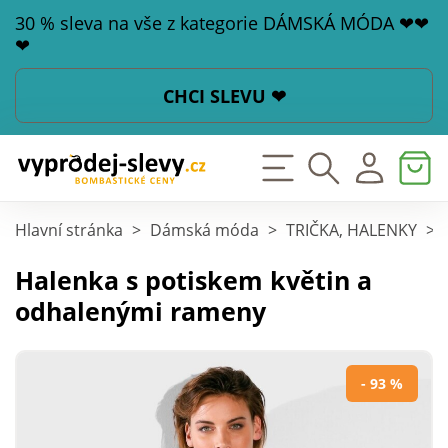
30 % sleva na vše z kategorie DÁMSKÁ MÓDA ❤❤
❤
CHCI SLEVU ❤
Hlavní stránka
>
Dámská móda
>
TRIČKA, HALENKY
>
Halenka s potiskem květin a
odhalenými rameny
- 93 %