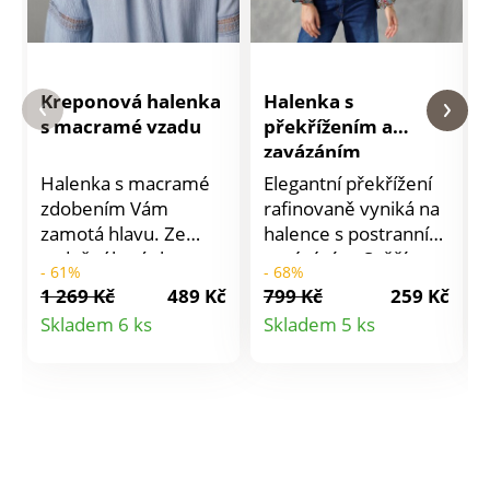
Kreponová halenka
Halenka s
s macramé vzadu
překřížením a
zavázáním
Halenka s macramé
Elegantní překřížení
zdobením Vám
rafinovaně vyniká na
zamotá hlavu. Ze
halence s postranním
vzdušného úpletu
zavázáním. Svěží
- 61%
- 68%
snadného na údržbu.
vzdušný úplet.
1 269 Kč
489 Kč
799 Kč
259 Kč
Vpředu výstřih do "V"
Výstřih do "V" se
Detail
Detail
Skladem 6 ks
Skladem 5 ks
s bambulkovým
širokou šňůrkou na
produktu
produktu
prýmkem. Prsní
zavázání dole. Prsní
záševky. Macramé
záševky. Dlouhé
vsadka vzadu až k
pagodové rukávy.
ramenům. 7/8 rukávy
Rovný spodní lem.
se širokým macramé
Lze prát v pračce.
lemem uprostřed a