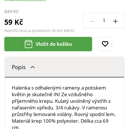
849 Kč
59 Kč
Nejnižší cena za posledních 30 dní:
849 Kč
Vložit do košíku
Popis
Halenka s odhalenými rameny a potiskem
květin je skutečně IN! Ze vzdušného
příjemného krepu. Kulatý uvolněný výstřih s
nařasením vpředu. 3/4 rukávy. V ramenou
průstřihy lemované volány. Rovný spodní lem.
Materiál krep 100% polyester. Délka cca 69
cm.